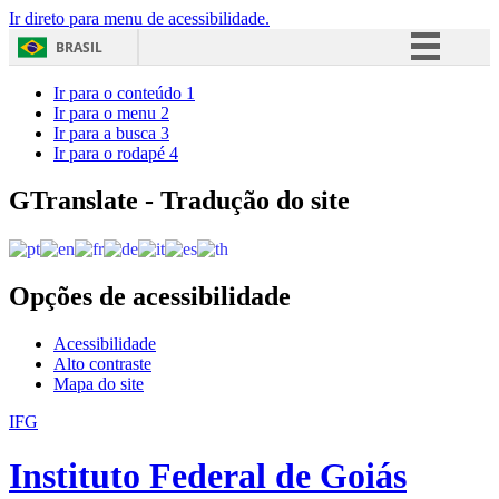
Ir direto para menu de acessibilidade.
BRASIL
Simplifique!
Ir para o conteúdo
1
Ir para o menu
2
Comunica BR
Ir para a busca
3
Ir para o rodapé
4
Participe
Acesso à informação
GTranslate - Tradução do site
Legislação
Canais
Opções de acessibilidade
Acessibilidade
Alto contraste
Mapa do site
IFG
Instituto Federal de Goiás