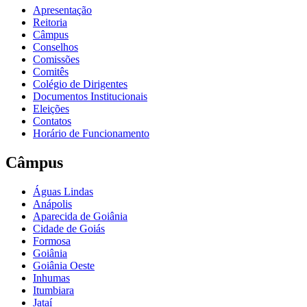
Apresentação
Reitoria
Câmpus
Conselhos
Comissões
Comitês
Colégio de Dirigentes
Documentos Institucionais
Eleições
Contatos
Horário de Funcionamento
Câmpus
Águas Lindas
Anápolis
Aparecida de Goiânia
Cidade de Goiás
Formosa
Goiânia
Goiânia Oeste
Inhumas
Itumbiara
Jataí