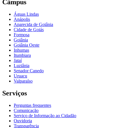
Câmpus
Águas Lindas
Anápolis
Aparecida de Goiânia
Cidade de Goiás
Formosa
Goiânia
Goiânia Oeste
Inhumas
Itumbiara
Jataí
Luziânia
Senador Canedo
Uruaçu
Valparaíso
Serviços
Perguntas frequentes
Comunicação
Serviço de Informação ao Cidadão
Ouvidoria
Transparência