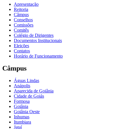
Apresentação
Reitoria
Câmpus
Conselhos
Comissões
Comitês
Colégio de Dirigentes
Documentos Institucionais
Eleições
Contatos
Horário de Funcionamento
Câmpus
Águas Lindas
Anápolis
Aparecida de Goiânia
Cidade de Goiás
Formosa
Goiânia
Goiânia Oeste
Inhumas
Itumbiara
Jataí