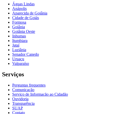
Águas Lindas
Anápolis
Aparecida de Goiânia
Cidade de Goiás
Formosa
Goiânia
Goiânia Oeste
Inhumas
Itumbiara
Jataí
Luziânia
Senador Canedo
Uruaçu
Valparaíso
Serviços
Perguntas frequentes
Comunicação
Serviço de Informação ao Cidadão
Ouvidoria
Transparência
SUAP
Contato