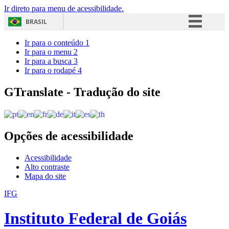
Ir direto para menu de acessibilidade.
BRASIL
Simplifique!
Ir para o conteúdo
1
Ir para o menu
2
Comunica BR
Ir para a busca
3
Ir para o rodapé
4
Participe
Acesso à informação
GTranslate - Tradução do site
Legislação
Canais
Opções de acessibilidade
Acessibilidade
Alto contraste
Mapa do site
IFG
Instituto Federal de Goiás