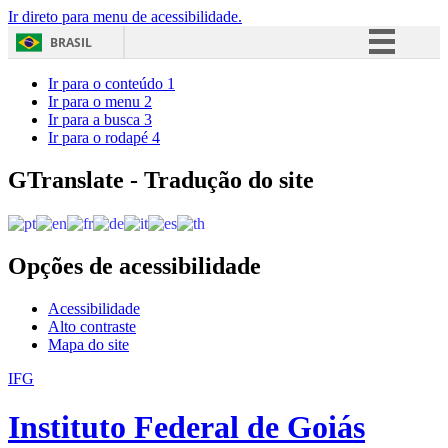
Ir direto para menu de acessibilidade.
BRASIL
Simplifique!
Ir para o conteúdo
1
Ir para o menu
2
Comunica BR
Ir para a busca
3
Ir para o rodapé
4
Participe
Acesso à informação
GTranslate - Tradução do site
Legislação
Canais
Opções de acessibilidade
Acessibilidade
Alto contraste
Mapa do site
IFG
Instituto Federal de Goiás