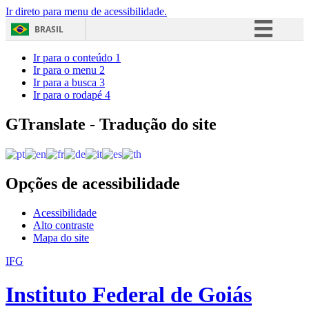
Ir direto para menu de acessibilidade.
BRASIL
Simplifique!
Ir para o conteúdo
1
Ir para o menu
2
Comunica BR
Ir para a busca
3
Ir para o rodapé
4
Participe
Acesso à informação
GTranslate - Tradução do site
Legislação
Canais
Opções de acessibilidade
Acessibilidade
Alto contraste
Mapa do site
IFG
Instituto Federal de Goiás