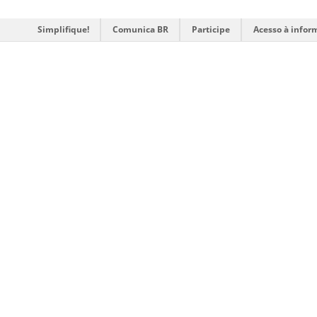
Simplifique!
Comunica BR
Participe
Acesso à infor