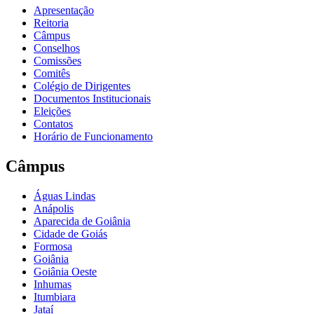
Apresentação
Reitoria
Câmpus
Conselhos
Comissões
Comitês
Colégio de Dirigentes
Documentos Institucionais
Eleições
Contatos
Horário de Funcionamento
Câmpus
Águas Lindas
Anápolis
Aparecida de Goiânia
Cidade de Goiás
Formosa
Goiânia
Goiânia Oeste
Inhumas
Itumbiara
Jataí