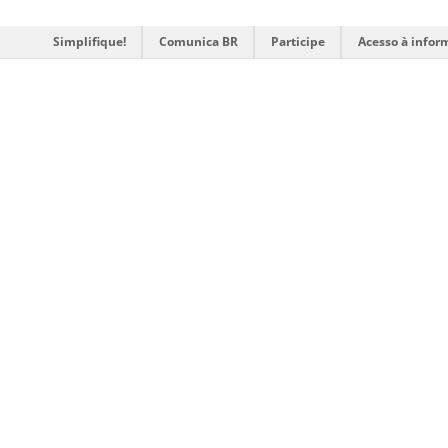
Simplifique!
Comunica BR
Participe
Acesso à infor