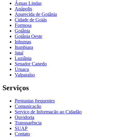
Águas Lindas
Anápolis
Aparecida de Goiânia
Cidade de Goiás
Formosa
Goiânia
Goiânia Oeste
Inhumas
Itumbiara
Jataí
Luziânia
Senador Canedo
Uruaçu
Valparaíso
Serviços
Perguntas frequentes
Comunicação
Serviço de Informação ao Cidadão
Ouvidoria
Transparência
SUAP
Contato