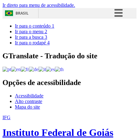
Ir direto para menu de acessibilidade.
BRASIL
Simplifique!
Ir para o conteúdo
1
Ir para o menu
2
Comunica BR
Ir para a busca
3
Ir para o rodapé
4
Participe
Acesso à informação
GTranslate - Tradução do site
Legislação
Canais
Opções de acessibilidade
Acessibilidade
Alto contraste
Mapa do site
IFG
Instituto Federal de Goiás