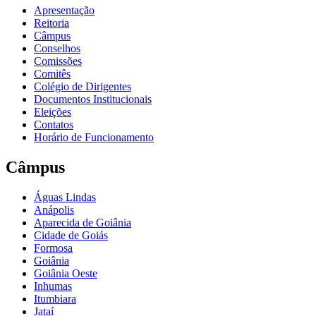
Apresentação
Reitoria
Câmpus
Conselhos
Comissões
Comitês
Colégio de Dirigentes
Documentos Institucionais
Eleições
Contatos
Horário de Funcionamento
Câmpus
Águas Lindas
Anápolis
Aparecida de Goiânia
Cidade de Goiás
Formosa
Goiânia
Goiânia Oeste
Inhumas
Itumbiara
Jataí