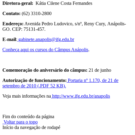
Diretora-geral:
Kátia Cilene Costa Fernandes
Contato:
(62) 3310-2800
Endereço:
Avenida Pedro Ludovico, s/nº, Reny Cury, Anápolis-
GO. CEP: 75131-457.
E-mail
:
gabinete.anapolis@ifg.edu.br
Conheça aqui os cursos do Câmpus Anápolis
.
Comemoração do aniversário do câmpus:
21 de junho
Autorização de funcionamento:
Portaria nº 1.170, de 21 de
setembro de 2010 (.PDF 52 KB).
Veja mais informações na
http://www.ifg.edu.br/anapolis
Fim do conteúdo da página
Voltar para o topo
Início da navegação de rodapé