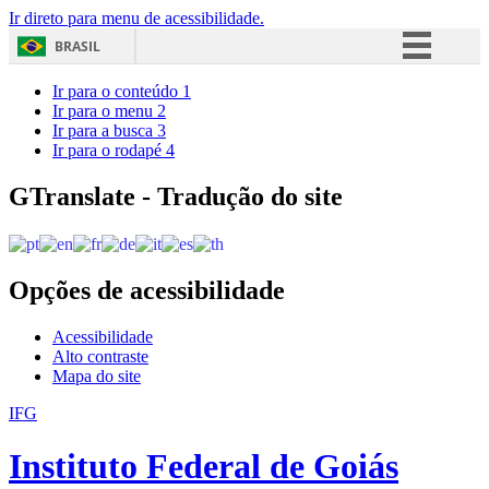
Ir direto para menu de acessibilidade.
BRASIL
Simplifique!
Ir para o conteúdo
1
Ir para o menu
2
Comunica BR
Ir para a busca
3
Ir para o rodapé
4
Participe
Acesso à informação
GTranslate - Tradução do site
Legislação
Canais
Opções de acessibilidade
Acessibilidade
Alto contraste
Mapa do site
IFG
Instituto Federal de Goiás