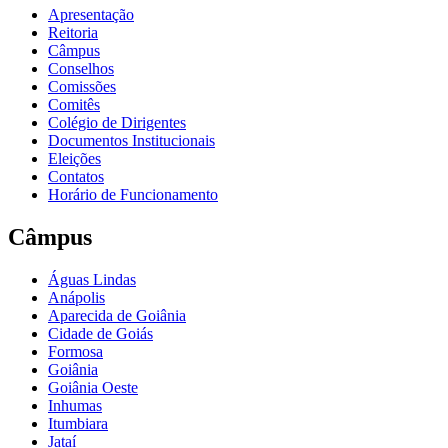
Apresentação
Reitoria
Câmpus
Conselhos
Comissões
Comitês
Colégio de Dirigentes
Documentos Institucionais
Eleições
Contatos
Horário de Funcionamento
Câmpus
Águas Lindas
Anápolis
Aparecida de Goiânia
Cidade de Goiás
Formosa
Goiânia
Goiânia Oeste
Inhumas
Itumbiara
Jataí