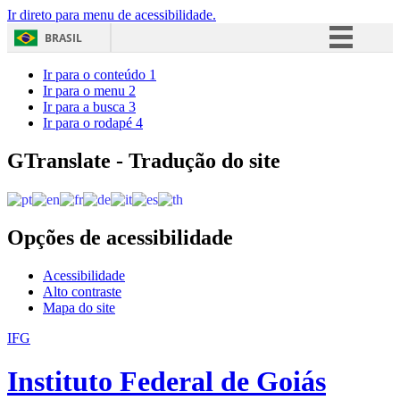
Ir direto para menu de acessibilidade.
BRASIL
Simplifique!
Ir para o conteúdo
1
Ir para o menu
2
Comunica BR
Ir para a busca
3
Ir para o rodapé
4
Participe
Acesso à informação
GTranslate - Tradução do site
Legislação
Canais
Opções de acessibilidade
Acessibilidade
Alto contraste
Mapa do site
IFG
Instituto Federal de Goiás