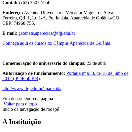
Contato:
(62) 3507-5950
Endereço:
Avenida Universitária Vereador Vagner da Silva
Ferreira, Qd. 1, Lt. 1-A, Pq. Itatiaia, Aparecida de Goiânia-GO.
CEP: 74968-755.
E-mail:
gabinete.aparecida@ifg.edu.br
Conheça aqui os cursos do Câmpus Aparecida de Goiânia.
Comemoração do aniversário do câmpus:
23 de abril
Autorização de funcionamento:
Portaria nº 953, de 16 de julho de
2012 (.PDF 50 KB)
.
http://www.ifg.edu.br/aparecida
Fim do conteúdo da página
Voltar para o topo
Início da navegação de rodapé
A Instituição