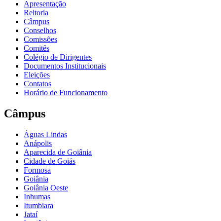
Apresentação
Reitoria
Câmpus
Conselhos
Comissões
Comitês
Colégio de Dirigentes
Documentos Institucionais
Eleições
Contatos
Horário de Funcionamento
Câmpus
Águas Lindas
Anápolis
Aparecida de Goiânia
Cidade de Goiás
Formosa
Goiânia
Goiânia Oeste
Inhumas
Itumbiara
Jataí