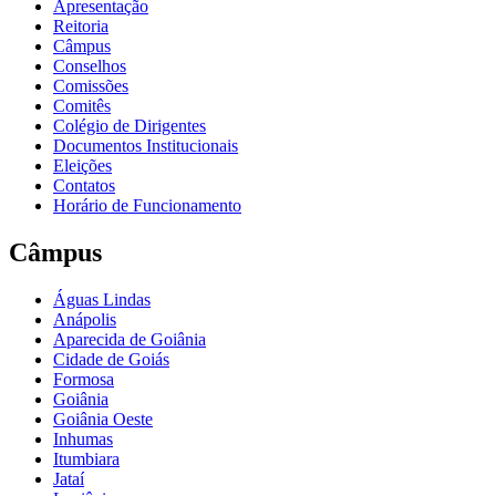
Apresentação
Reitoria
Câmpus
Conselhos
Comissões
Comitês
Colégio de Dirigentes
Documentos Institucionais
Eleições
Contatos
Horário de Funcionamento
Câmpus
Águas Lindas
Anápolis
Aparecida de Goiânia
Cidade de Goiás
Formosa
Goiânia
Goiânia Oeste
Inhumas
Itumbiara
Jataí