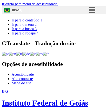
Ir direto para menu de acessibilidade.
BRASIL
Simplifique!
Ir para o conteúdo
1
Ir para o menu
2
Comunica BR
Ir para a busca
3
Ir para o rodapé
4
Participe
Acesso à informação
GTranslate - Tradução do site
Legislação
Canais
Opções de acessibilidade
Acessibilidade
Alto contraste
Mapa do site
IFG
Instituto Federal de Goiás