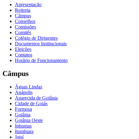
Apresentação
Reitoria
Câmpus
Conselhos
Comissões
Comitês
Colégio de Dirigentes
Documentos Institucionais
Eleições
Contatos
Horário de Funcionamento
Câmpus
Águas Lindas
Anápolis
Aparecida de Goiânia
Cidade de Goiás
Formosa
Goiânia
Goiânia Oeste
Inhumas
Itumbiara
Jataí