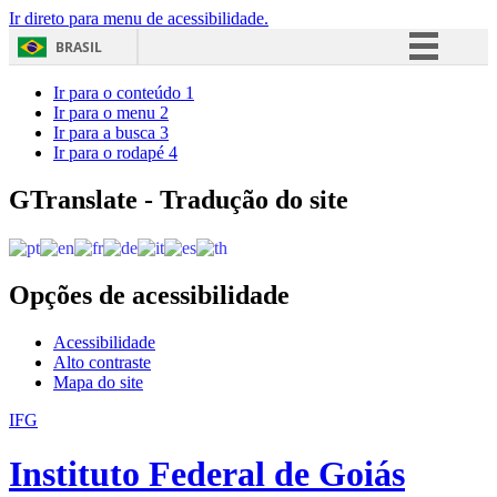
Ir direto para menu de acessibilidade.
BRASIL
Simplifique!
Ir para o conteúdo
1
Ir para o menu
2
Comunica BR
Ir para a busca
3
Ir para o rodapé
4
Participe
Acesso à informação
GTranslate - Tradução do site
Legislação
Canais
Opções de acessibilidade
Acessibilidade
Alto contraste
Mapa do site
IFG
Instituto Federal de Goiás