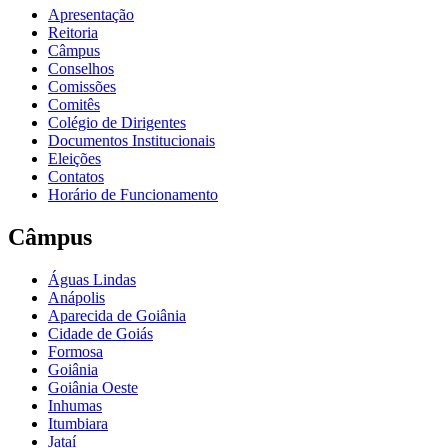
Apresentação
Reitoria
Câmpus
Conselhos
Comissões
Comitês
Colégio de Dirigentes
Documentos Institucionais
Eleições
Contatos
Horário de Funcionamento
Câmpus
Águas Lindas
Anápolis
Aparecida de Goiânia
Cidade de Goiás
Formosa
Goiânia
Goiânia Oeste
Inhumas
Itumbiara
Jataí