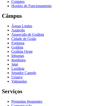
Contatos
Horário de Funcionamento
Câmpus
Águas Lindas
Anápolis
Aparecida de Goiânia
Cidade de Goiás
Formosa
Goiânia
Goiânia Oeste
Inhumas
Itumbiara
Jataí
Luziânia
Senador Canedo
Uruaçu
Valparaíso
Serviços
Perguntas frequentes
Comunicação