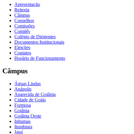
Apresentação
Reitoria
Câmpus
Conselhos
Comissões
Comitês
Colégio de Dirigentes
Documentos Institucionais
Eleições
Contatos
Horário de Funcionamento
Câmpus
Águas Lindas
Anápolis
Aparecida de Goiânia
Cidade de Goiás
Formosa
Goiânia
Goiânia Oeste
Inhumas
Itumbiara
Jataí