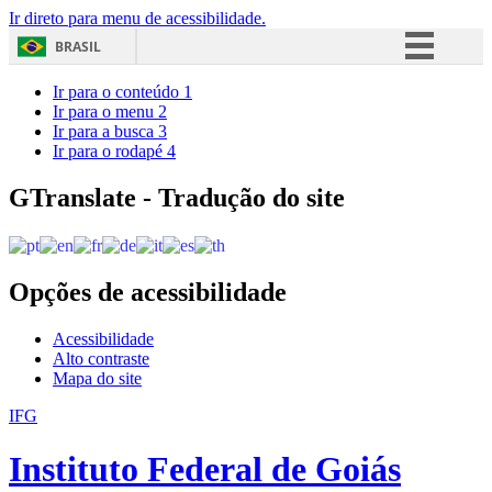
Ir direto para menu de acessibilidade.
BRASIL
Simplifique!
Ir para o conteúdo
1
Ir para o menu
2
Comunica BR
Ir para a busca
3
Ir para o rodapé
4
Participe
Acesso à informação
GTranslate - Tradução do site
Legislação
Canais
Opções de acessibilidade
Acessibilidade
Alto contraste
Mapa do site
IFG
Instituto Federal de Goiás