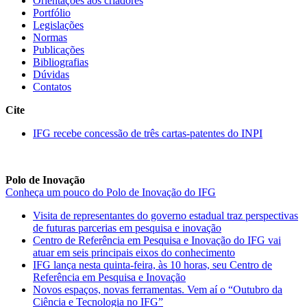
Orientações aos criadores
Portfólio
Legislações
Normas
Publicações
Bibliografias
Dúvidas
Contatos
Cite
IFG recebe concessão de três cartas-patentes do INPI
Polo de Inovação
Conheça um pouco do Polo de Inovação do IFG
Visita de representantes do governo estadual traz perspectivas
de futuras parcerias em pesquisa e inovação
Centro de Referência em Pesquisa e Inovação do IFG vai
atuar em seis principais eixos do conhecimento
IFG lança nesta quinta-feira, às 10 horas, seu Centro de
Referência em Pesquisa e Inovação
Novos espaços, novas ferramentas. Vem aí o “Outubro da
Ciência e Tecnologia no IFG”