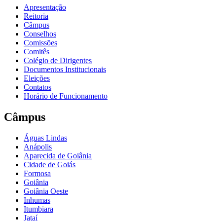
Apresentação
Reitoria
Câmpus
Conselhos
Comissões
Comitês
Colégio de Dirigentes
Documentos Institucionais
Eleições
Contatos
Horário de Funcionamento
Câmpus
Águas Lindas
Anápolis
Aparecida de Goiânia
Cidade de Goiás
Formosa
Goiânia
Goiânia Oeste
Inhumas
Itumbiara
Jataí