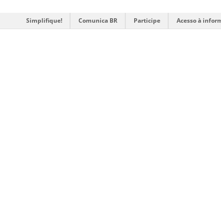
Simplifique!
Comunica BR
Participe
Acesso à infor