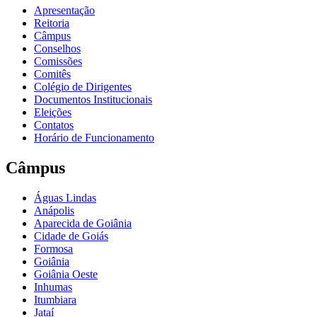
Apresentação
Reitoria
Câmpus
Conselhos
Comissões
Comitês
Colégio de Dirigentes
Documentos Institucionais
Eleições
Contatos
Horário de Funcionamento
Câmpus
Águas Lindas
Anápolis
Aparecida de Goiânia
Cidade de Goiás
Formosa
Goiânia
Goiânia Oeste
Inhumas
Itumbiara
Jataí