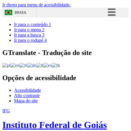
Ir direto para menu de acessibilidade.
BRASIL
Simplifique!
Ir para o conteúdo
1
Ir para o menu
2
Comunica BR
Ir para a busca
3
Ir para o rodapé
4
Participe
Acesso à informação
GTranslate - Tradução do site
Legislação
Canais
Opções de acessibilidade
Acessibilidade
Alto contraste
Mapa do site
IFG
Instituto Federal de Goiás