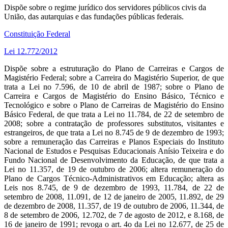
Dispõe sobre o regime jurídico dos servidores públicos civis da
União, das autarquias e das fundações públicas federais.
Constituição Federal
Lei 12.772/2012
Dispõe sobre a estruturação do Plano de Carreiras e Cargos de
Magistério Federal; sobre a Carreira do Magistério Superior, de que
trata a Lei no 7.596, de 10 de abril de 1987; sobre o Plano de
Carreira e Cargos de Magistério do Ensino Básico, Técnico e
Tecnológico e sobre o Plano de Carreiras de Magistério do Ensino
Básico Federal, de que trata a Lei no 11.784, de 22 de setembro de
2008; sobre a contratação de professores substitutos, visitantes e
estrangeiros, de que trata a Lei no 8.745 de 9 de dezembro de 1993;
sobre a remuneração das Carreiras e Planos Especiais do Instituto
Nacional de Estudos e Pesquisas Educacionais Anísio Teixeira e do
Fundo Nacional de Desenvolvimento da Educação, de que trata a
Lei no 11.357, de 19 de outubro de 2006; altera remuneração do
Plano de Cargos Técnico-Administrativos em Educação; altera as
Leis nos 8.745, de 9 de dezembro de 1993, 11.784, de 22 de
setembro de 2008, 11.091, de 12 de janeiro de 2005, 11.892, de 29
de dezembro de 2008, 11.357, de 19 de outubro de 2006, 11.344, de
8 de setembro de 2006, 12.702, de 7 de agosto de 2012, e 8.168, de
16 de janeiro de 1991; revoga o art. 4o da Lei no 12.677, de 25 de