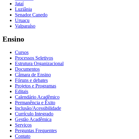
Jataí
Luziânia
Senador Canedo
Uruaçu
Valparaíso
Ensino
Cursos
Processos Seletivos
Estrutura Organizacional
Documentos
Câmara de Ensino
Fóruns e debates
Projetos e Programas
Editais
Calendário Acadêmico
Permanência e Êxito
Inclusão/Acessibilidade
Currículo Integrado
Gestão Acadêmica
Serviços
Perguntas Frequentes
Contato