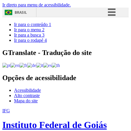
Ir direto para menu de acessibilidade.
BRASIL
Simplifique!
Ir para o conteúdo
1
Ir para o menu
2
Comunica BR
Ir para a busca
3
Ir para o rodapé
4
Participe
Acesso à informação
GTranslate - Tradução do site
Legislação
Canais
Opções de acessibilidade
Acessibilidade
Alto contraste
Mapa do site
IFG
Instituto Federal de Goiás