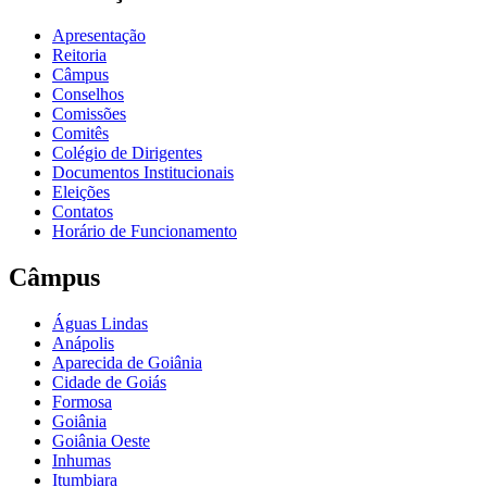
Apresentação
Reitoria
Câmpus
Conselhos
Comissões
Comitês
Colégio de Dirigentes
Documentos Institucionais
Eleições
Contatos
Horário de Funcionamento
Câmpus
Águas Lindas
Anápolis
Aparecida de Goiânia
Cidade de Goiás
Formosa
Goiânia
Goiânia Oeste
Inhumas
Itumbiara