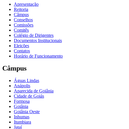
Apresentação
Reitoria
Câmpus
Conselhos
Comissões
Comitês
Colégio de Dirigentes
Documentos Institucionais
Eleições
Contatos
Horário de Funcionamento
Câmpus
Águas Lindas
Anápolis
Aparecida de Goiânia
Cidade de Goiás
Formosa
Goiânia
Goiânia Oeste
Inhumas
Itumbiara
Jataí