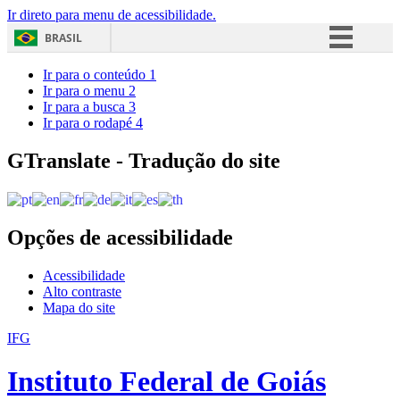
Ir direto para menu de acessibilidade.
BRASIL
Simplifique!
Ir para o conteúdo
1
Ir para o menu
2
Comunica BR
Ir para a busca
3
Ir para o rodapé
4
Participe
Acesso à informação
GTranslate - Tradução do site
Legislação
Canais
Opções de acessibilidade
Acessibilidade
Alto contraste
Mapa do site
IFG
Instituto Federal de Goiás