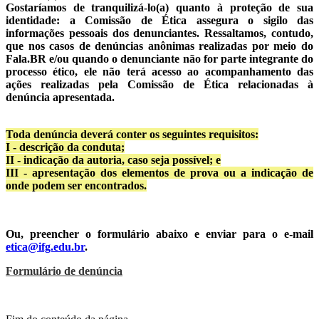
Gostaríamos de tranquilizá-lo(a) quanto à proteção de sua
identidade: a Comissão de Ética assegura o sigilo das
informações pessoais dos denunciantes. Ressaltamos, contudo,
que nos casos de denúncias anônimas realizadas por meio do
Fala.BR e/ou quando o denunciante não for parte integrante do
processo ético, ele não terá acesso ao acompanhamento das
ações realizadas pela Comissão de Ética relacionadas à
denúncia apresentada.
Toda denúncia deverá conter os seguintes requisitos:
I - descrição da conduta;
II - indicação da autoria, caso seja possível; e
III - apresentação dos elementos de prova ou a indicação de
onde podem ser encontrados.
Ou, preencher o formulário abaixo e enviar para o e-mail
etica@ifg.edu.br
.
Formulário de denúncia