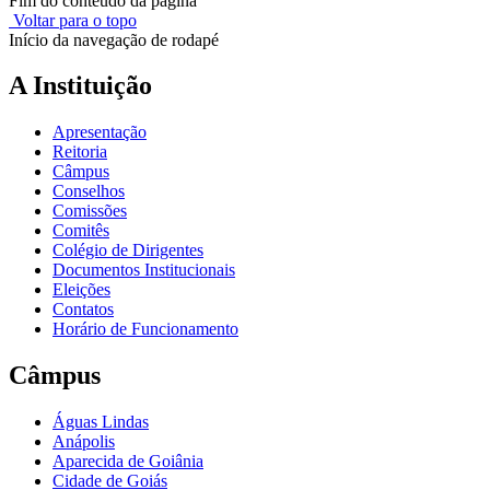
Fim do conteúdo da página
Voltar para o topo
Início da navegação de rodapé
A Instituição
Apresentação
Reitoria
Câmpus
Conselhos
Comissões
Comitês
Colégio de Dirigentes
Documentos Institucionais
Eleições
Contatos
Horário de Funcionamento
Câmpus
Águas Lindas
Anápolis
Aparecida de Goiânia
Cidade de Goiás