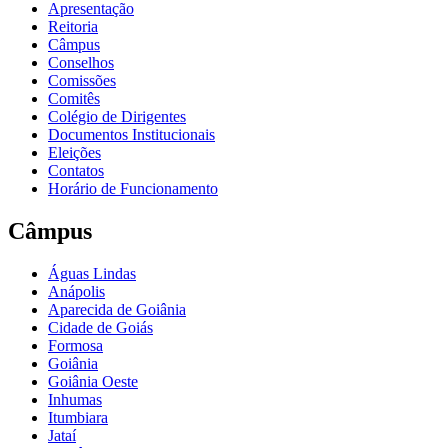
Apresentação
Reitoria
Câmpus
Conselhos
Comissões
Comitês
Colégio de Dirigentes
Documentos Institucionais
Eleições
Contatos
Horário de Funcionamento
Câmpus
Águas Lindas
Anápolis
Aparecida de Goiânia
Cidade de Goiás
Formosa
Goiânia
Goiânia Oeste
Inhumas
Itumbiara
Jataí