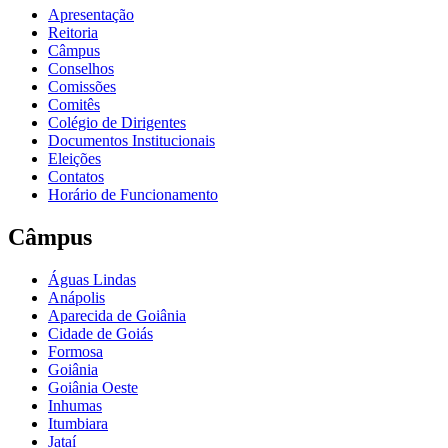
Apresentação
Reitoria
Câmpus
Conselhos
Comissões
Comitês
Colégio de Dirigentes
Documentos Institucionais
Eleições
Contatos
Horário de Funcionamento
Câmpus
Águas Lindas
Anápolis
Aparecida de Goiânia
Cidade de Goiás
Formosa
Goiânia
Goiânia Oeste
Inhumas
Itumbiara
Jataí