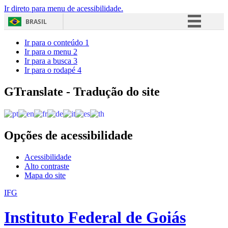
Ir direto para menu de acessibilidade.
BRASIL
Simplifique!
Ir para o conteúdo
1
Ir para o menu
2
Comunica BR
Ir para a busca
3
Ir para o rodapé
4
Participe
Acesso à informação
GTranslate - Tradução do site
Legislação
Canais
Opções de acessibilidade
Acessibilidade
Alto contraste
Mapa do site
IFG
Instituto Federal de Goiás