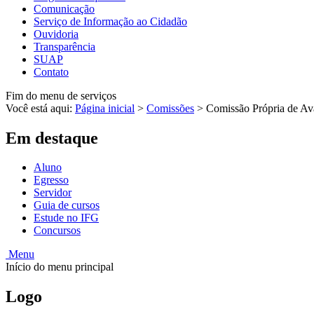
Comunicação
Serviço de Informação ao Cidadão
Ouvidoria
Transparência
SUAP
Contato
Fim do menu de serviços
Você está aqui:
Página inicial
>
Comissões
>
Comissão Própria de Av
Em destaque
Aluno
Egresso
Servidor
Guia de cursos
Estude no IFG
Concursos
Menu
Início do menu principal
Logo