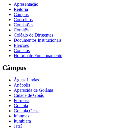
Apresentação
Reitoria
Câmpus
Conselhos
Comissões
Comitês
Colégio de Dirigentes
Documentos Institucionais
Eleições
Contatos
Horário de Funcionamento
Câmpus
Águas Lindas
Anápolis
Aparecida de Goiânia
Cidade de Goiás
Formosa
Goiânia
Goiânia Oeste
Inhumas
Itumbiara
Jataí