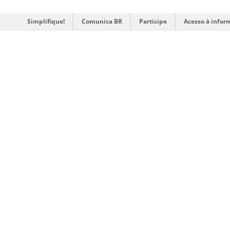
Simplifique!
Comunica BR
Participe
Acesso à infor