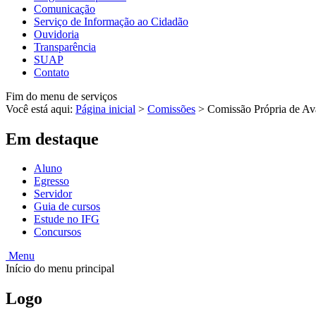
Comunicação
Serviço de Informação ao Cidadão
Ouvidoria
Transparência
SUAP
Contato
Fim do menu de serviços
Você está aqui:
Página inicial
>
Comissões
>
Comissão Própria de Av
Em destaque
Aluno
Egresso
Servidor
Guia de cursos
Estude no IFG
Concursos
Menu
Início do menu principal
Logo