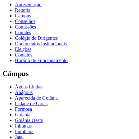
Apresentação
Reitoria
Câmpus
Conselhos
Comissões
Comitês
Colégio de Dirigentes
Documentos Institucionais
Eleições
Contatos
Horário de Funcionamento
Câmpus
Águas Lindas
Anápolis
Aparecida de Goiânia
Cidade de Goiás
Formosa
Goiânia
Goiânia Oeste
Inhumas
Itumbiara
Jataí