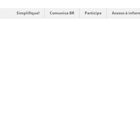
Simplifique!
Comunica BR
Participe
Acesso à infor