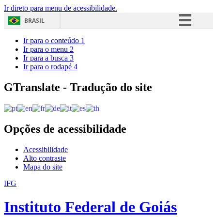
Ir direto para menu de acessibilidade.
BRASIL
Simplifique!
Ir para o conteúdo
1
Ir para o menu
2
Comunica BR
Ir para a busca
3
Ir para o rodapé
4
Participe
Acesso à informação
GTranslate - Tradução do site
Legislação
Canais
Opções de acessibilidade
Acessibilidade
Alto contraste
Mapa do site
IFG
Instituto Federal de Goiás