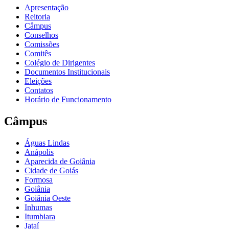
Apresentação
Reitoria
Câmpus
Conselhos
Comissões
Comitês
Colégio de Dirigentes
Documentos Institucionais
Eleições
Contatos
Horário de Funcionamento
Câmpus
Águas Lindas
Anápolis
Aparecida de Goiânia
Cidade de Goiás
Formosa
Goiânia
Goiânia Oeste
Inhumas
Itumbiara
Jataí