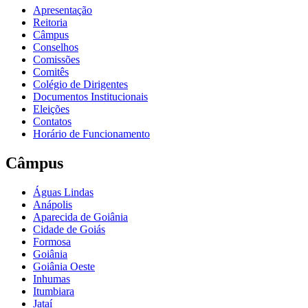
Apresentação
Reitoria
Câmpus
Conselhos
Comissões
Comitês
Colégio de Dirigentes
Documentos Institucionais
Eleições
Contatos
Horário de Funcionamento
Câmpus
Águas Lindas
Anápolis
Aparecida de Goiânia
Cidade de Goiás
Formosa
Goiânia
Goiânia Oeste
Inhumas
Itumbiara
Jataí