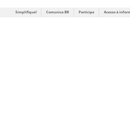
Simplifique!
Comunica BR
Participe
Acesso à infor