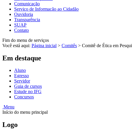
Comunicação
Serviço de Informação ao Cidadão
Ouvidoria
Transparência
SUAP
Contato
Fim do menu de serviços
Você está aqui:
Página inicial
>
Comitês
>
Comitê de Ética em Pesqui
Em destaque
Aluno
Egresso
Servidor
Guia de cursos
Estude no IFG
Concursos
Menu
Início do menu principal
Logo