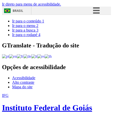
Ir direto para menu de acessibilidade.
BRASIL
Simplifique!
Ir para o conteúdo
1
Ir para o menu
2
Comunica BR
Ir para a busca
3
Ir para o rodapé
4
Participe
Acesso à informação
GTranslate - Tradução do site
Legislação
Canais
Opções de acessibilidade
Acessibilidade
Alto contraste
Mapa do site
IFG
Instituto Federal de Goiás