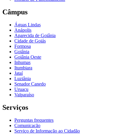
Câmpus
Águas Lindas
Anápolis
Aparecida de Goiânia
Cidade de Goiás
Formosa
Goiânia
Goiânia Oeste
Inhumas
Itumbiara
Jataí
Luziânia
Senador Canedo
Uruaçu
Valparaíso
Serviços
Perguntas frequentes
Comunicação
Serviço de Informação ao Cidadão