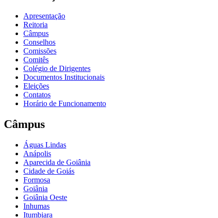
Apresentação
Reitoria
Câmpus
Conselhos
Comissões
Comitês
Colégio de Dirigentes
Documentos Institucionais
Eleições
Contatos
Horário de Funcionamento
Câmpus
Águas Lindas
Anápolis
Aparecida de Goiânia
Cidade de Goiás
Formosa
Goiânia
Goiânia Oeste
Inhumas
Itumbiara