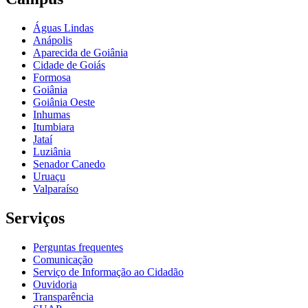
Águas Lindas
Anápolis
Aparecida de Goiânia
Cidade de Goiás
Formosa
Goiânia
Goiânia Oeste
Inhumas
Itumbiara
Jataí
Luziânia
Senador Canedo
Uruaçu
Valparaíso
Serviços
Perguntas frequentes
Comunicação
Serviço de Informação ao Cidadão
Ouvidoria
Transparência