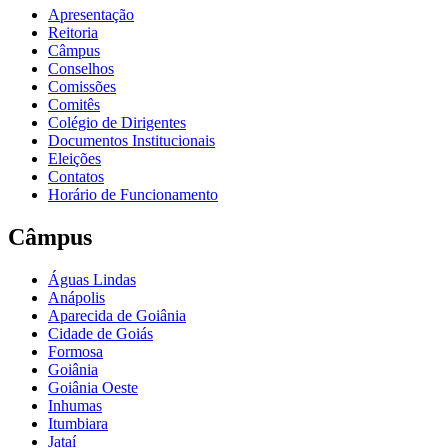
Apresentação
Reitoria
Câmpus
Conselhos
Comissões
Comitês
Colégio de Dirigentes
Documentos Institucionais
Eleições
Contatos
Horário de Funcionamento
Câmpus
Águas Lindas
Anápolis
Aparecida de Goiânia
Cidade de Goiás
Formosa
Goiânia
Goiânia Oeste
Inhumas
Itumbiara
Jataí