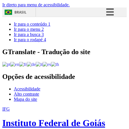
Ir direto para menu de acessibilidade.
BRASIL
Simplifique!
Ir para o conteúdo
1
Ir para o menu
2
Comunica BR
Ir para a busca
3
Ir para o rodapé
4
Participe
Acesso à informação
GTranslate - Tradução do site
Legislação
Canais
Opções de acessibilidade
Acessibilidade
Alto contraste
Mapa do site
IFG
Instituto Federal de Goiás