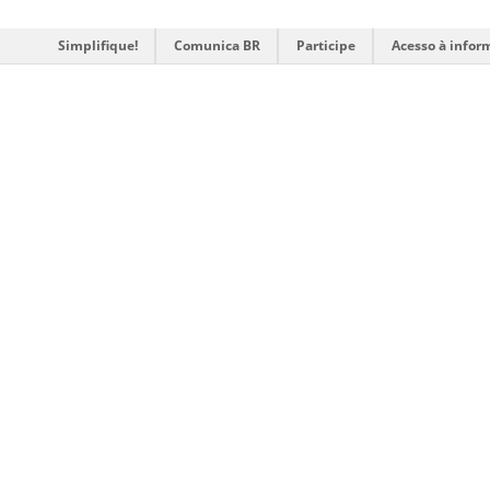
Simplifique!
Comunica BR
Participe
Acesso à infor