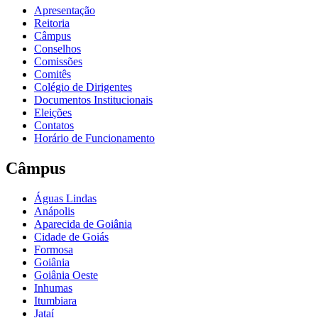
Apresentação
Reitoria
Câmpus
Conselhos
Comissões
Comitês
Colégio de Dirigentes
Documentos Institucionais
Eleições
Contatos
Horário de Funcionamento
Câmpus
Águas Lindas
Anápolis
Aparecida de Goiânia
Cidade de Goiás
Formosa
Goiânia
Goiânia Oeste
Inhumas
Itumbiara
Jataí