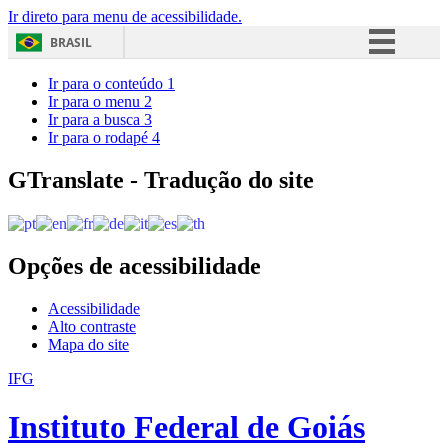
Ir direto para menu de acessibilidade.
BRASIL
Simplifique!
Ir para o conteúdo
1
Ir para o menu
2
Comunica BR
Ir para a busca
3
Ir para o rodapé
4
Participe
Acesso à informação
GTranslate - Tradução do site
Legislação
Canais
Opções de acessibilidade
Acessibilidade
Alto contraste
Mapa do site
IFG
Instituto Federal de Goiás