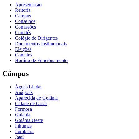
Apresentação
Reitoria
Câmpus
Conselhos
Comissões
Comitês
Colégio de Dirigentes
Documentos Institucionais
Eleições
Contatos
Horário de Funcionamento
Câmpus
Águas Lindas
Anápolis
Aparecida de Goiânia
Cidade de Goiás
Formosa
Goiânia
Goiânia Oeste
Inhumas
Itumbiara
Jataí