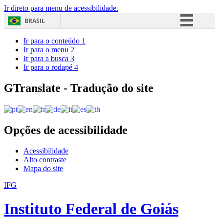
Ir direto para menu de acessibilidade.
BRASIL
Simplifique!
Ir para o conteúdo
1
Ir para o menu
2
Comunica BR
Ir para a busca
3
Ir para o rodapé
4
Participe
Acesso à informação
GTranslate - Tradução do site
Legislação
Canais
Opções de acessibilidade
Acessibilidade
Alto contraste
Mapa do site
IFG
Instituto Federal de Goiás