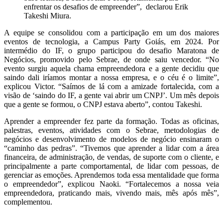
enfrentar os desafios de empreender”, declarou Erik
Takeshi Miura.
A equipe se consolidou com a participação em um dos maiores
eventos de tecnologia, a Campus Party Goiás, em 2024. Por
intermédio do IF, o grupo participou do desafio Maratona de
Negócios, promovido pelo Sebrae, de onde saiu vencedor. “No
evento surgiu aquela chama empreendedora e a gente decidiu que
saindo dali iríamos montar a nossa empresa, e o céu é o limite”,
explicou Victor. “Saímos de lá com a amizade fortalecida, com a
visão de ‘saindo do IF, a gente vai abrir um CNPJ’. Um mês depois
que a gente se formou, o CNPJ estava aberto”, contou Takeshi.
Aprender a empreender fez parte da formação. Todas as oficinas,
palestras, eventos, atividades com o Sebrae, metodologias de
negócios e desenvolvimento de modelos de negócio ensinaram o
“caminho das pedras”. “Tivemos que aprender a lidar com a área
financeira, de administração, de vendas, de suporte com o cliente, e
principalmente a parte comportamental, de lidar com pessoas, de
gerenciar as emoções. Aprendemos toda essa mentalidade que forma
o empreendedor”, explicou Naoki. “Fortalecemos a nossa veia
empreendedora, praticando mais, vivendo mais, mês após mês”,
complementou.