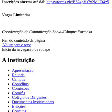
Inscrições abertas até 8/6:
https://forms.gle/B624pVs7v2MuEf4z5
Vagas Limitadas
Coordenação de Comunicação Social/Câmpus Formosa
Fim do conteúdo da página
Voltar para o topo
Início da navegação de rodapé
A Instituição
Apresentação
Reitoria
Câmpus
Conselhos
Comissões
Comitês
Colégio de Dirigentes
Documentos Institucionais
Eleições
Contatos