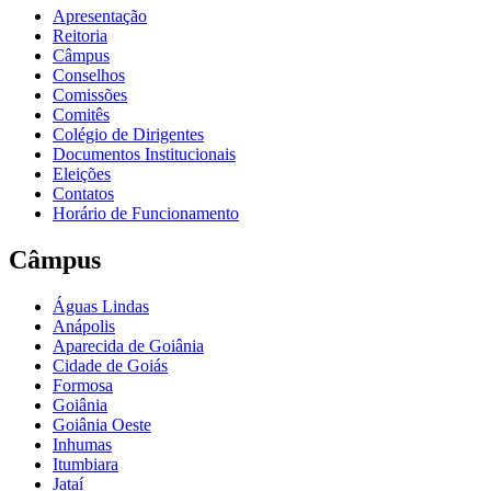
Apresentação
Reitoria
Câmpus
Conselhos
Comissões
Comitês
Colégio de Dirigentes
Documentos Institucionais
Eleições
Contatos
Horário de Funcionamento
Câmpus
Águas Lindas
Anápolis
Aparecida de Goiânia
Cidade de Goiás
Formosa
Goiânia
Goiânia Oeste
Inhumas
Itumbiara
Jataí