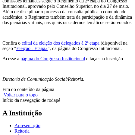
comissões temáticas segue o Regimento da 2ª etapa do Congresso
Institucional, aprovado pelo Conselho Superior, no dia 27 de maio.
Além de disciplinar o processo da consulta pública à comunidade
acadêmica, o Regimento também trata da participação e da dinâmica
das plenárias virtuais, nas quais os cadernos temáticos serão votados.
Confira o
edital da eleição dos delegados à 2ª etapa
(disponível na
seção "
Eleição - Etapa2
", da página do Congresso Intitucional.
Acesse a
página do Congresso Institucional
e faça sua inscrição.
Diretoria de Comunicação Social/Reitoria.
Fim do conteúdo da página
Voltar para o topo
Início da navegação de rodapé
A Instituição
Apresentação
Reitoria