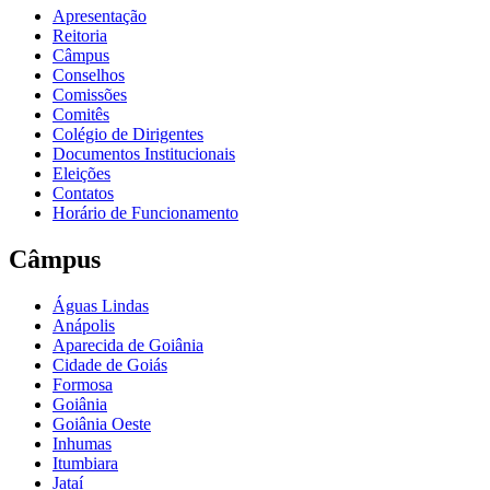
Apresentação
Reitoria
Câmpus
Conselhos
Comissões
Comitês
Colégio de Dirigentes
Documentos Institucionais
Eleições
Contatos
Horário de Funcionamento
Câmpus
Águas Lindas
Anápolis
Aparecida de Goiânia
Cidade de Goiás
Formosa
Goiânia
Goiânia Oeste
Inhumas
Itumbiara
Jataí