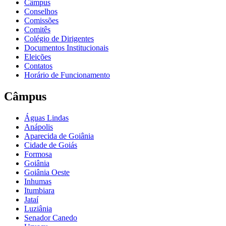
Câmpus
Conselhos
Comissões
Comitês
Colégio de Dirigentes
Documentos Institucionais
Eleições
Contatos
Horário de Funcionamento
Câmpus
Águas Lindas
Anápolis
Aparecida de Goiânia
Cidade de Goiás
Formosa
Goiânia
Goiânia Oeste
Inhumas
Itumbiara
Jataí
Luziânia
Senador Canedo