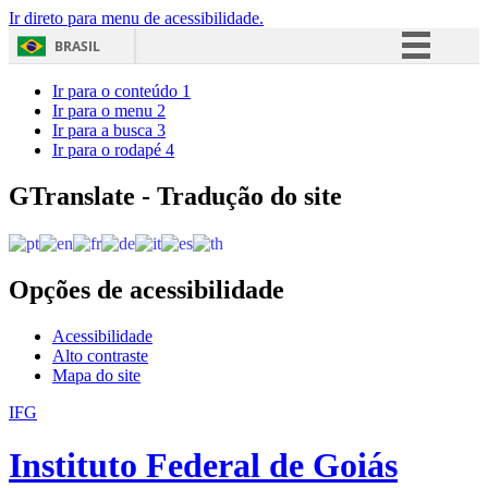
Ir direto para menu de acessibilidade.
BRASIL
Simplifique!
Ir para o conteúdo
1
Ir para o menu
2
Comunica BR
Ir para a busca
3
Ir para o rodapé
4
Participe
Acesso à informação
GTranslate - Tradução do site
Legislação
Canais
Opções de acessibilidade
Acessibilidade
Alto contraste
Mapa do site
IFG
Instituto Federal de Goiás