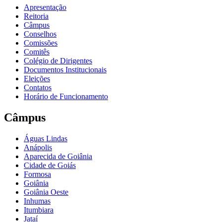
Apresentação
Reitoria
Câmpus
Conselhos
Comissões
Comitês
Colégio de Dirigentes
Documentos Institucionais
Eleições
Contatos
Horário de Funcionamento
Câmpus
Águas Lindas
Anápolis
Aparecida de Goiânia
Cidade de Goiás
Formosa
Goiânia
Goiânia Oeste
Inhumas
Itumbiara
Jataí