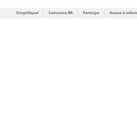
Simplifique!
Comunica BR
Participe
Acesso à infor