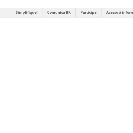
Simplifique!
Comunica BR
Participe
Acesso à infor