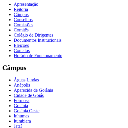
Apresentação
Reitoria
Câmpus
Conselhos
Comissões
Comitês
Colégio de Dirigentes
Documentos Institucionais
Eleições
Contatos
Horário de Funcionamento
Câmpus
Águas Lindas
Anápolis
Aparecida de Goiânia
Cidade de Goiás
Formosa
Goiânia
Goiânia Oeste
Inhumas
Itumbiara
Jataí