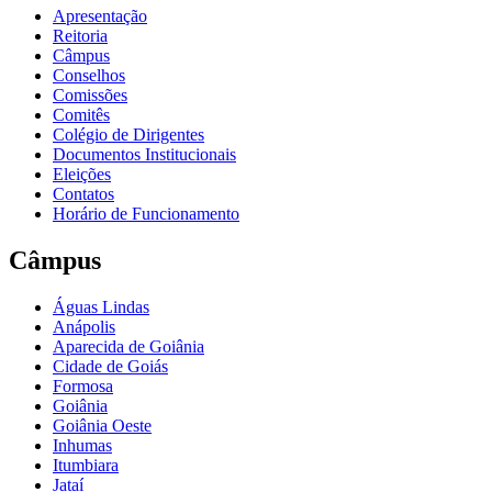
Apresentação
Reitoria
Câmpus
Conselhos
Comissões
Comitês
Colégio de Dirigentes
Documentos Institucionais
Eleições
Contatos
Horário de Funcionamento
Câmpus
Águas Lindas
Anápolis
Aparecida de Goiânia
Cidade de Goiás
Formosa
Goiânia
Goiânia Oeste
Inhumas
Itumbiara
Jataí