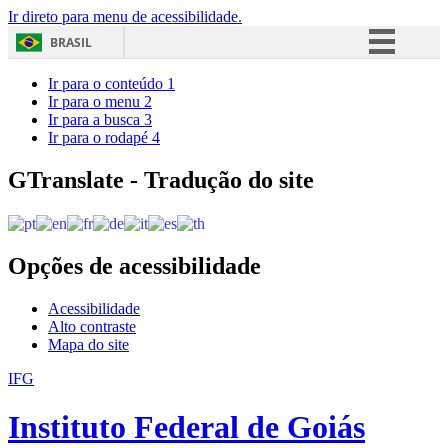
Ir direto para menu de acessibilidade.
BRASIL
Simplifique!
Ir para o conteúdo
1
Ir para o menu
2
Comunica BR
Ir para a busca
3
Ir para o rodapé
4
Participe
Acesso à informação
GTranslate - Tradução do site
Legislação
Canais
Opções de acessibilidade
Acessibilidade
Alto contraste
Mapa do site
IFG
Instituto Federal de Goiás