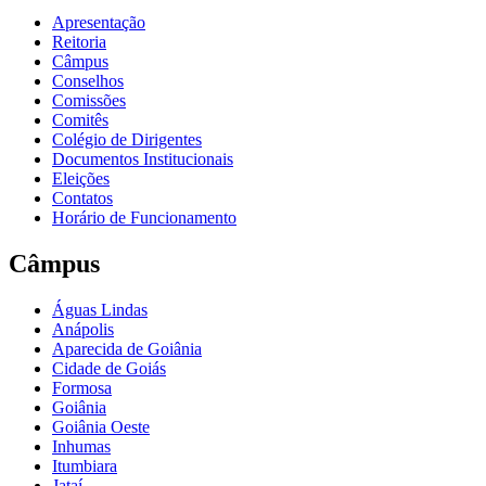
Apresentação
Reitoria
Câmpus
Conselhos
Comissões
Comitês
Colégio de Dirigentes
Documentos Institucionais
Eleições
Contatos
Horário de Funcionamento
Câmpus
Águas Lindas
Anápolis
Aparecida de Goiânia
Cidade de Goiás
Formosa
Goiânia
Goiânia Oeste
Inhumas
Itumbiara
Jataí