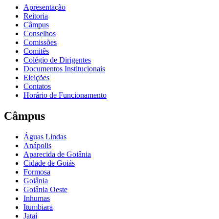
Apresentação
Reitoria
Câmpus
Conselhos
Comissões
Comitês
Colégio de Dirigentes
Documentos Institucionais
Eleições
Contatos
Horário de Funcionamento
Câmpus
Águas Lindas
Anápolis
Aparecida de Goiânia
Cidade de Goiás
Formosa
Goiânia
Goiânia Oeste
Inhumas
Itumbiara
Jataí