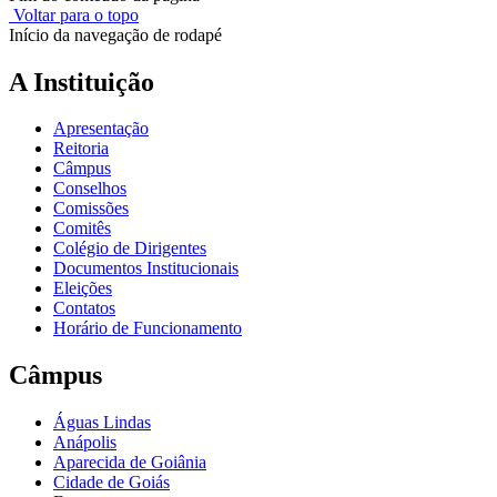
Voltar para o topo
Início da navegação de rodapé
A Instituição
Apresentação
Reitoria
Câmpus
Conselhos
Comissões
Comitês
Colégio de Dirigentes
Documentos Institucionais
Eleições
Contatos
Horário de Funcionamento
Câmpus
Águas Lindas
Anápolis
Aparecida de Goiânia
Cidade de Goiás