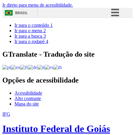
Ir direto para menu de acessibilidade.
BRASIL
Simplifique!
Ir para o conteúdo
1
Ir para o menu
2
Comunica BR
Ir para a busca
3
Ir para o rodapé
4
Participe
Acesso à informação
GTranslate - Tradução do site
Legislação
Canais
Opções de acessibilidade
Acessibilidade
Alto contraste
Mapa do site
IFG
Instituto Federal de Goiás