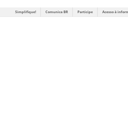
Simplifique!
Comunica BR
Participe
Acesso à infor