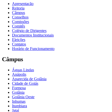
Apresentação
Reitoria
Câmpus
Conselhos
Comissões
Comitês
Colégio de Dirigentes
Documentos Institucionais
Eleições
Contatos
Horário de Funcionamento
Câmpus
Águas Lindas
Anápolis
Aparecida de Goiânia
Cidade de Goiás
Formosa
Goiânia
Goiânia Oeste
Inhumas
Itumbiara
Jataí