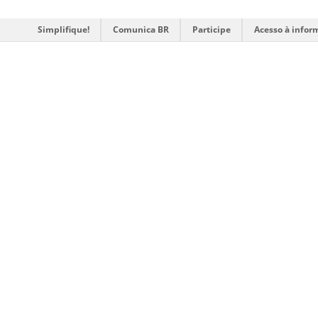
Simplifique!
Comunica BR
Participe
Acesso à infor