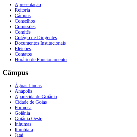
Apresentação
Reitoria
Câmpus
Conselhos
Comissões
Comitês
Colégio de Dirigentes
Documentos Institucionais
Eleições
Contatos
Horário de Funcionamento
Câmpus
Águas Lindas
Anápolis
Aparecida de Goiânia
Cidade de Goiás
Formosa
Goiânia
Goiânia Oeste
Inhumas
Itumbiara
Jataí