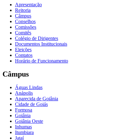
Apresentação
Reitoria
Câmpus
Conselhos
Comissões
Comitês
Colégio de Dirigentes
Documentos Institucionais
Eleições
Contatos
Horário de Funcionamento
Câmpus
Águas Lindas
Anápolis
Aparecida de Goiânia
Cidade de Goiás
Formosa
Goiânia
Goiânia Oeste
Inhumas
Itumbiara
Jataí