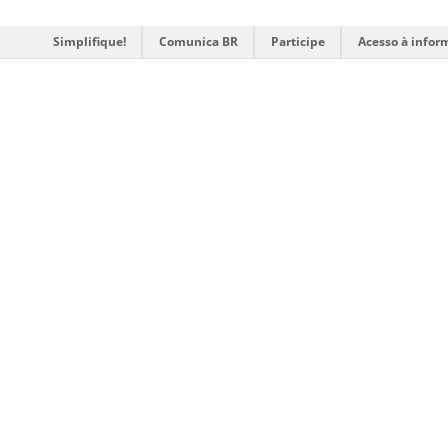
Simplifique!
Comunica BR
Participe
Acesso à infor