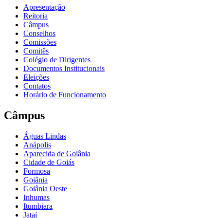
Apresentação
Reitoria
Câmpus
Conselhos
Comissões
Comitês
Colégio de Dirigentes
Documentos Institucionais
Eleições
Contatos
Horário de Funcionamento
Câmpus
Águas Lindas
Anápolis
Aparecida de Goiânia
Cidade de Goiás
Formosa
Goiânia
Goiânia Oeste
Inhumas
Itumbiara
Jataí