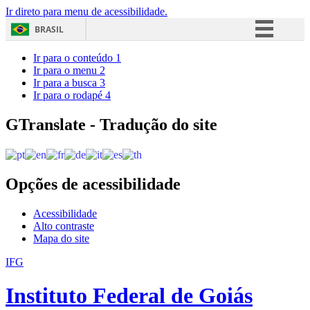
Ir direto para menu de acessibilidade.
BRASIL
Simplifique!
Ir para o conteúdo
1
Ir para o menu
2
Comunica BR
Ir para a busca
3
Ir para o rodapé
4
Participe
Acesso à informação
GTranslate - Tradução do site
Legislação
Canais
Opções de acessibilidade
Acessibilidade
Alto contraste
Mapa do site
IFG
Instituto Federal de Goiás