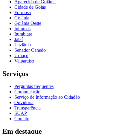
Aparecida de Goiânia
Cidade de Goiás
Formosa
Goiânia
Goiânia Oeste
Inhumas
Itumbiara
Jataí
Luziânia
Senador Canedo
Uruaçu
Valparaíso
Serviços
Perguntas frequentes
Comunicação
Serviço de Informação ao Cidadão
Ouvidoria
Transparência
SUAP
Contato
Em destaque