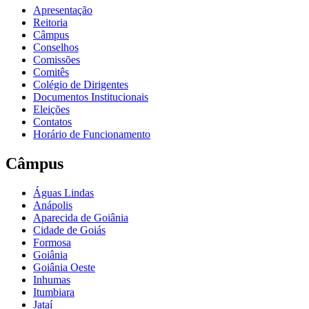
Apresentação
Reitoria
Câmpus
Conselhos
Comissões
Comitês
Colégio de Dirigentes
Documentos Institucionais
Eleições
Contatos
Horário de Funcionamento
Câmpus
Águas Lindas
Anápolis
Aparecida de Goiânia
Cidade de Goiás
Formosa
Goiânia
Goiânia Oeste
Inhumas
Itumbiara
Jataí