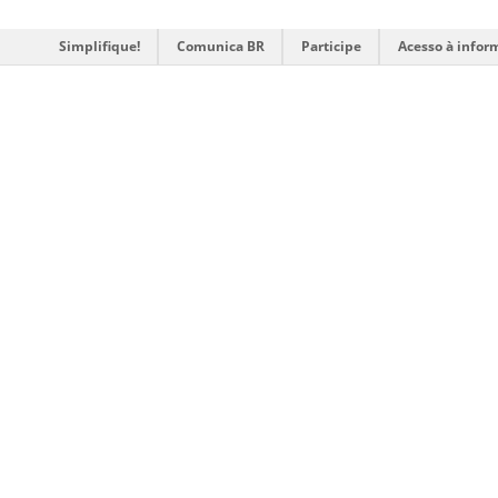
Simplifique!
Comunica BR
Participe
Acesso à infor