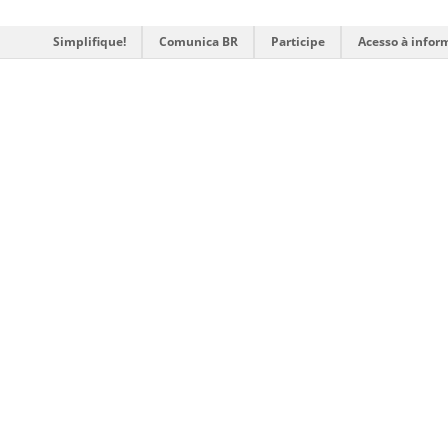
Simplifique!
Comunica BR
Participe
Acesso à infor