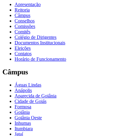
Apresentação
Reitoria
Câmpus
Conselhos
Comissões
Comitês
Colégio de Dirigentes
Documentos Institucionais
Eleições
Contatos
Horário de Funcionamento
Câmpus
Águas Lindas
Anápolis
Aparecida de Goiânia
Cidade de Goiás
Formosa
Goiânia
Goiânia Oeste
Inhumas
Itumbiara
Jataí