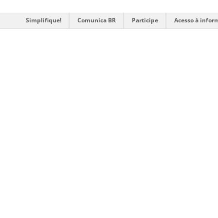
Simplifique!
Comunica BR
Participe
Acesso à infor