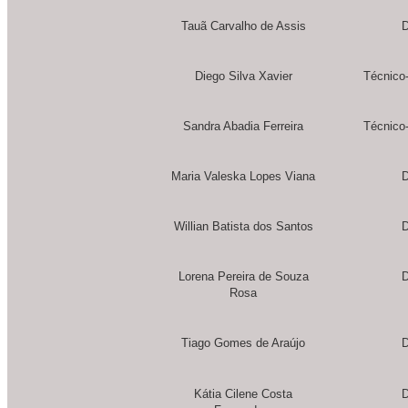
Tauã Carvalho de Assis
D
Diego Silva Xavier
Técnico-
Sandra Abadia Ferreira
Técnico-
Maria Valeska Lopes Viana
D
Willian Batista dos Santos
D
Lorena Pereira de Souza
D
Rosa
Tiago Gomes de Araújo
D
Kátia Cilene Costa
D