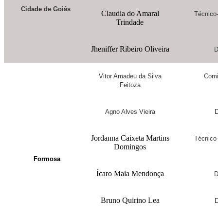
Cidade de Goiás
Claudia do Amaral
Técnico-
Trindade
Jheniffer Ribeiro Oliveira
D
Vitor Amadeu da Silva
Comi
Feitoza
Agno Alves Vieira
D
Jordanna Caixeta Martins
Técnico-
Domingos
Formosa
Ícaro Maia Mendonça
D
Bruno Quirino Lea
D