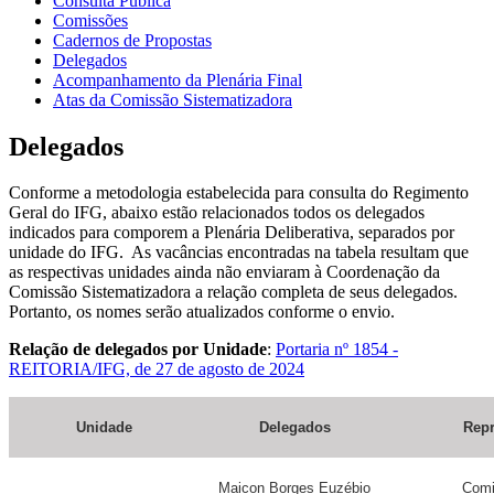
Consulta Pública
Comissões
Cadernos de Propostas
Delegados
Acompanhamento da Plenária Final
Atas da Comissão Sistematizadora
Delegados
Conforme a metodologia estabelecida para consulta do Regimento
Geral do IFG, abaixo estão relacionados todos os delegados
indicados para comporem a Plenária Deliberativa, separados por
unidade do IFG. As vacâncias encontradas na tabela resultam que
as respectivas unidades ainda não enviaram à Coordenação da
Comissão Sistematizadora a relação completa de seus delegados.
Portanto, os nomes serão atualizados conforme o envio.
Relação de delegados por Unidade
:
Portaria nº 1854 -
REITORIA/IFG, de 27 de agosto de 2024
Unidade
Delegados
Repr
Maicon Borges Euzébio
Comi