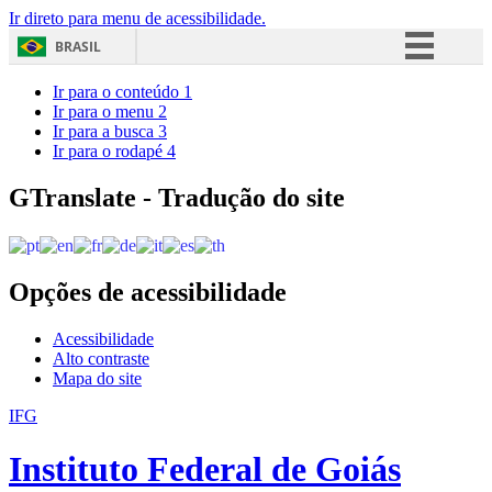
Ir direto para menu de acessibilidade.
BRASIL
Simplifique!
Ir para o conteúdo
1
Ir para o menu
2
Comunica BR
Ir para a busca
3
Ir para o rodapé
4
Participe
Acesso à informação
GTranslate - Tradução do site
Legislação
Canais
Opções de acessibilidade
Acessibilidade
Alto contraste
Mapa do site
IFG
Instituto Federal de Goiás