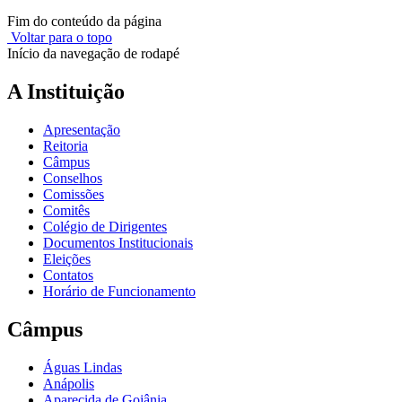
Fim do conteúdo da página
Voltar para o topo
Início da navegação de rodapé
A Instituição
Apresentação
Reitoria
Câmpus
Conselhos
Comissões
Comitês
Colégio de Dirigentes
Documentos Institucionais
Eleições
Contatos
Horário de Funcionamento
Câmpus
Águas Lindas
Anápolis
Aparecida de Goiânia