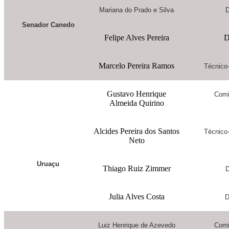
Mariana do Prado e Silva
D
Senador Canedo
Felipe Alves Pereira
D
Marcelo Pereira Ramos
Técnico-
Gustavo Henrique
Comi
Almeida Quirino
Alcides Pereira dos Santos
Técnico-
Neto
Uruaçu
Thiago Ruiz Zimmer
D
Julia Alves Costa
D
Luiz Henrique de Azevedo
Comi