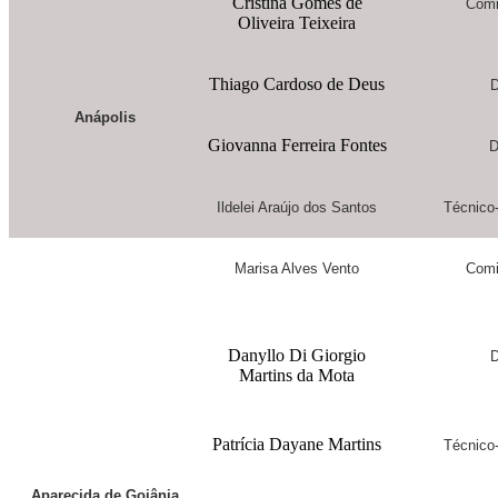
Cristina Gomes de
Comi
Oliveira Teixeira
Thiago Cardoso de Deus
D
Anápolis
Giovanna Ferreira Fontes
D
Ildelei Araújo dos Santos
Técnico-
Marisa Alves Vento
Comi
Danyllo Di Giorgio
D
Martins da Mota
Patrícia Dayane Martins
Técnico-
Aparecida de Goiânia