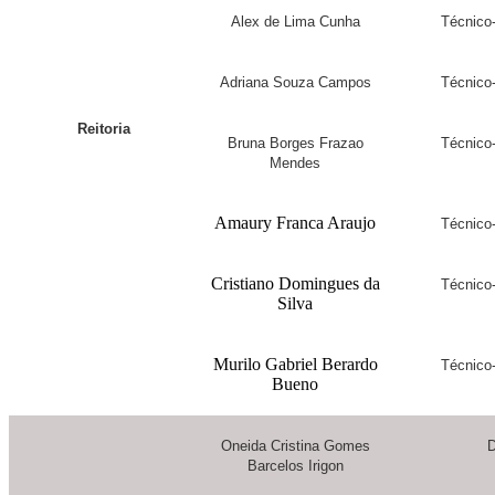
Alex de Lima Cunha
Técnico-
Adriana Souza Campos
Técnico-
Reitoria
Bruna Borges Frazao
Técnico-
Mendes
Amaury Franca Araujo
Técnico-
Cristiano Domingues da
Técnico-
Silva
Murilo Gabriel Berardo
Técnico-
Bueno
Oneida Cristina Gomes
D
Barcelos Irigon