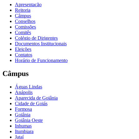
Apresentação
Reitoria
Câmpus
Conselhos
Comissões
Comitês
Colégio de Dirigentes
Documentos Institucionais
Eleições
Contatos
Horário de Funcionamento
Câmpus
Águas Lindas
Anápolis
Aparecida de Goiânia
Cidade de Goiás
Formosa
Goiânia
Goiânia Oeste
Inhumas
Itumbiara
Jataí