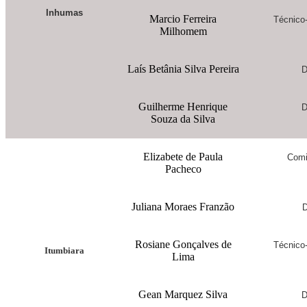
Inhumas
Marcio Ferreira
Técnico-
Milhomem
Laís Betânia Silva Pereira
D
Guilherme Henrique
D
Souza da Silva
Elizabete de Paula
Comi
Pacheco
Juliana Moraes Franzão
D
Rosiane Gonçalves de
Técnico-
Itumbiara
Lima
Gean Marquez Silva
D