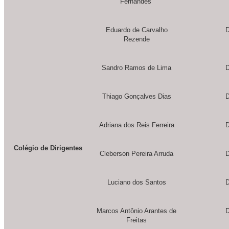
Fernandes
Eduardo de Carvalho
D
Rezende
Sandro Ramos de Lima
D
Thiago Gonçalves Dias
D
Adriana dos Reis Ferreira
D
Colégio de Dirigentes
Cleberson Pereira Arruda
D
Luciano dos Santos
D
Marcos Antônio Arantes de
D
Freitas