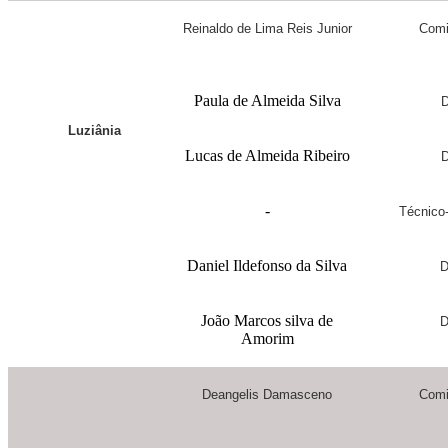
Reinaldo de Lima Reis Junior
Comi
Paula de Almeida Silva
D
Luziânia
Lucas de Almeida Ribeiro
D
-
Técnico-
Daniel Ildefonso da Silva
D
João Marcos silva de
D
Amorim
Deangelis Damasceno
Comi