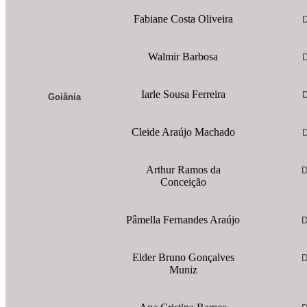
Fabiane Costa Oliveira
D
Walmir Barbosa
D
Iarle Sousa Ferreira
D
Goiânia
Cleide Araújo Machado
D
Arthur Ramos da
D
Conceição
Pâmella Fernandes Araújo
D
Elder Bruno Gonçalves
D
Muniz