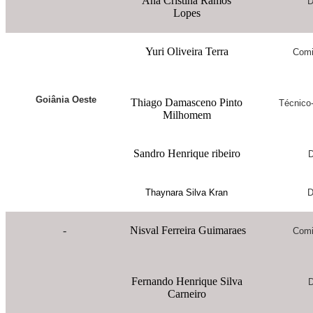
Ana Cristina Ramos
D
Lopes
Yuri Oliveira Terra
Comi
Goiânia Oeste
Thiago Damasceno Pinto
Técnico-
Milhomem
Sandro Henrique ribeiro
D
Thaynara Silva Kran
D
-
Nisval Ferreira Guimaraes
Comi
Fernando Henrique Silva
D
Carneiro