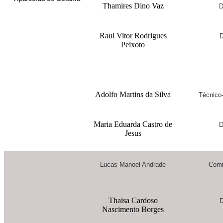
Thamires Dino Vaz
D
Raul Vitor Rodrigues
D
Peixoto
Adolfo Martins da Silva
Técnico-
Maria Eduarda Castro de
D
Jesus
Lucas Manoel Andrade
Comi
Thaisa Cardoso
D
Nascimento Borges