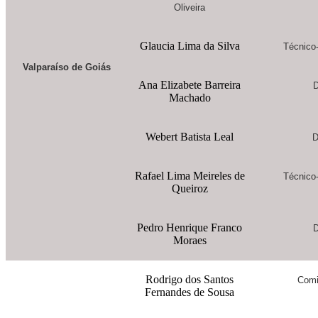
Oliveira
Glaucia Lima da Silva
Técnico-
Valparaíso de Goiás
Ana Elizabete Barreira
D
Machado
Webert Batista Leal
D
Rafael Lima Meireles de
Técnico-
Queiroz
Pedro Henrique Franco
D
Moraes
Rodrigo dos Santos
Comi
Fernandes de Sousa