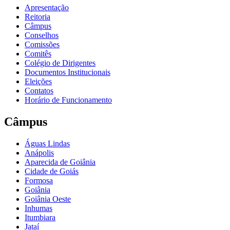
Apresentação
Reitoria
Câmpus
Conselhos
Comissões
Comitês
Colégio de Dirigentes
Documentos Institucionais
Eleições
Contatos
Horário de Funcionamento
Câmpus
Águas Lindas
Anápolis
Aparecida de Goiânia
Cidade de Goiás
Formosa
Goiânia
Goiânia Oeste
Inhumas
Itumbiara
Jataí