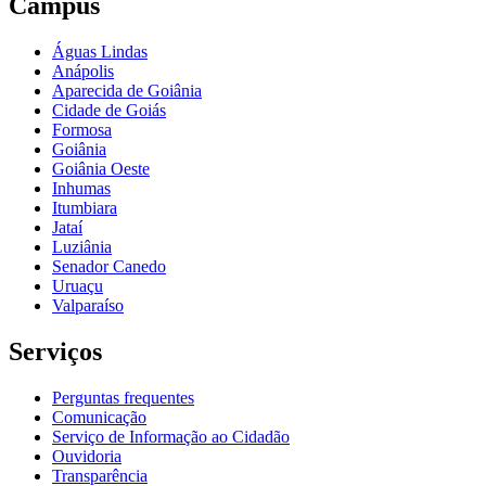
Câmpus
Águas Lindas
Anápolis
Aparecida de Goiânia
Cidade de Goiás
Formosa
Goiânia
Goiânia Oeste
Inhumas
Itumbiara
Jataí
Luziânia
Senador Canedo
Uruaçu
Valparaíso
Serviços
Perguntas frequentes
Comunicação
Serviço de Informação ao Cidadão
Ouvidoria
Transparência