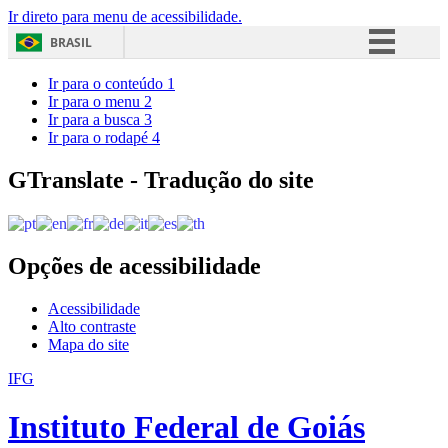
Ir direto para menu de acessibilidade.
BRASIL
Simplifique!
Ir para o conteúdo
1
Ir para o menu
2
Comunica BR
Ir para a busca
3
Ir para o rodapé
4
Participe
Acesso à informação
GTranslate - Tradução do site
Legislação
Canais
Opções de acessibilidade
Acessibilidade
Alto contraste
Mapa do site
IFG
Instituto Federal de Goiás