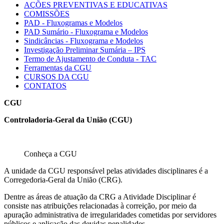
AÇÕES PREVENTIVAS E EDUCATIVAS
COMISSÕES
PAD - Fluxogramas e Modelos
PAD Sumário - Fluxograma e Modelos
Sindicâncias - Fluxograma e Modelos
Investigação Preliminar Sumária – IPS
Termo de Ajustamento de Conduta - TAC
Ferramentas da CGU
CURSOS DA CGU
CONTATOS
CGU
Controladoria-Geral da União (CGU)
Conheça a CGU
A unidade da CGU responsável pelas atividades disciplinares é a
Corregedoria-Geral da União (CRG).
Dentre as áreas de atuação da CRG a Atividade Disciplinar é
consiste nas atribuições relacionadas à correição, por meio da
apuração administrativa de irregularidades cometidas por servidores
públicos e aplicação das devidas penalidades.