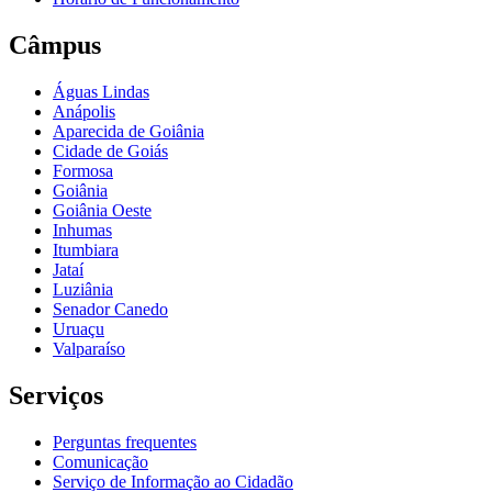
Câmpus
Águas Lindas
Anápolis
Aparecida de Goiânia
Cidade de Goiás
Formosa
Goiânia
Goiânia Oeste
Inhumas
Itumbiara
Jataí
Luziânia
Senador Canedo
Uruaçu
Valparaíso
Serviços
Perguntas frequentes
Comunicação
Serviço de Informação ao Cidadão