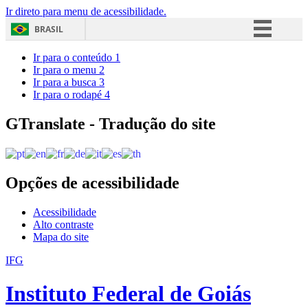
Ir direto para menu de acessibilidade.
BRASIL
Simplifique!
Ir para o conteúdo
1
Ir para o menu
2
Comunica BR
Ir para a busca
3
Ir para o rodapé
4
Participe
Acesso à informação
GTranslate - Tradução do site
Legislação
Canais
Opções de acessibilidade
Acessibilidade
Alto contraste
Mapa do site
IFG
Instituto Federal de Goiás