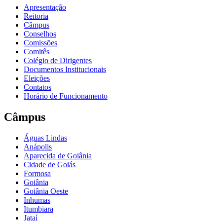
Apresentação
Reitoria
Câmpus
Conselhos
Comissões
Comitês
Colégio de Dirigentes
Documentos Institucionais
Eleições
Contatos
Horário de Funcionamento
Câmpus
Águas Lindas
Anápolis
Aparecida de Goiânia
Cidade de Goiás
Formosa
Goiânia
Goiânia Oeste
Inhumas
Itumbiara
Jataí