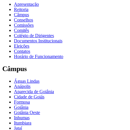
Apresentação
Reitoria
Câmpus
Conselhos
Comissões
Comitês
Colégio de Dirigentes
Documentos Institucionais
Eleições
Contatos
Horário de Funcionamento
Câmpus
Águas Lindas
Anápolis
Aparecida de Goiânia
Cidade de Goiás
Formosa
Goiânia
Goiânia Oeste
Inhumas
Itumbiara
Jataí