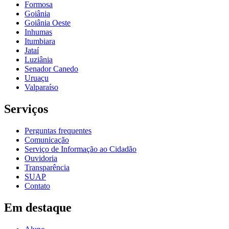
Formosa
Goiânia
Goiânia Oeste
Inhumas
Itumbiara
Jataí
Luziânia
Senador Canedo
Uruaçu
Valparaíso
Serviços
Perguntas frequentes
Comunicação
Serviço de Informação ao Cidadão
Ouvidoria
Transparência
SUAP
Contato
Em destaque