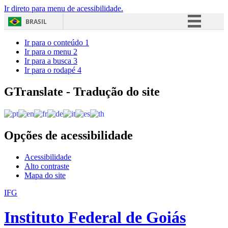
Ir direto para menu de acessibilidade.
BRASIL
Simplifique!
Ir para o conteúdo
1
Ir para o menu
2
Comunica BR
Ir para a busca
3
Ir para o rodapé
4
Participe
Acesso à informação
GTranslate - Tradução do site
Legislação
Canais
Opções de acessibilidade
Acessibilidade
Alto contraste
Mapa do site
IFG
Instituto Federal de Goiás