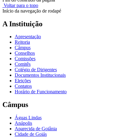
Voltar para o topo
Início da navegação de rodapé
A Instituição
Apresentação
Reitoria
Câmpus
Conselhos
Comissões
Comitês
Colégio de Dirigentes
Documentos Institucionais
Eleições
Contatos
Horário de Funcionamento
Câmpus
Águas Lindas
Anápolis
Aparecida de Goiânia
Cidade de Goiás