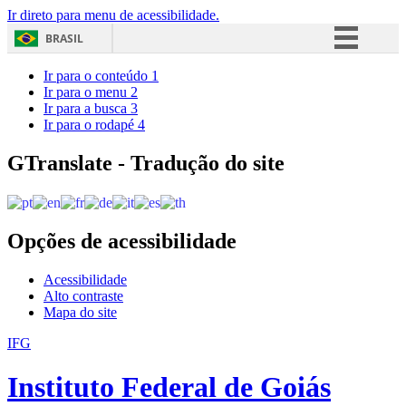
Ir direto para menu de acessibilidade.
BRASIL
Simplifique!
Ir para o conteúdo
1
Ir para o menu
2
Comunica BR
Ir para a busca
3
Ir para o rodapé
4
Participe
Acesso à informação
GTranslate - Tradução do site
Legislação
Canais
Opções de acessibilidade
Acessibilidade
Alto contraste
Mapa do site
IFG
Instituto Federal de Goiás