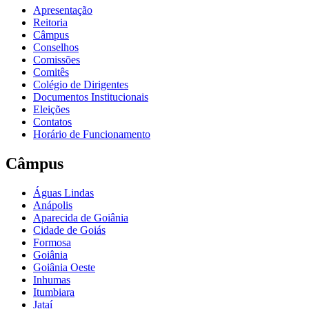
Apresentação
Reitoria
Câmpus
Conselhos
Comissões
Comitês
Colégio de Dirigentes
Documentos Institucionais
Eleições
Contatos
Horário de Funcionamento
Câmpus
Águas Lindas
Anápolis
Aparecida de Goiânia
Cidade de Goiás
Formosa
Goiânia
Goiânia Oeste
Inhumas
Itumbiara
Jataí