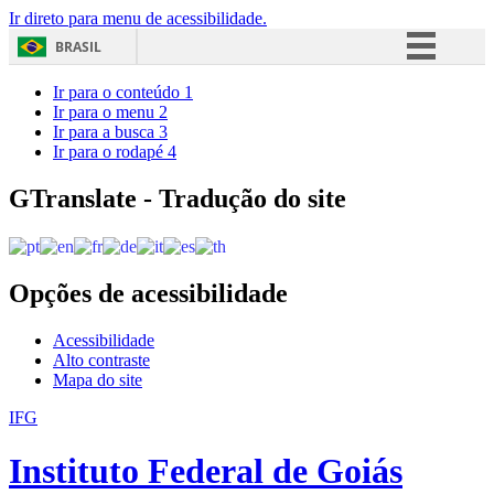
Ir direto para menu de acessibilidade.
BRASIL
Simplifique!
Ir para o conteúdo
1
Ir para o menu
2
Comunica BR
Ir para a busca
3
Ir para o rodapé
4
Participe
Acesso à informação
GTranslate - Tradução do site
Legislação
Canais
Opções de acessibilidade
Acessibilidade
Alto contraste
Mapa do site
IFG
Instituto Federal de Goiás