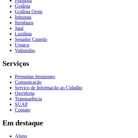
Formosa
Goiânia
Goiânia Oeste
Inhumas
Itumbiara
Jataí
Luziânia
Senador Canedo
Uruaçu
Valparaíso
Serviços
Perguntas frequentes
Comunicação
Serviço de Informação ao Cidadão
Ouvidoria
Transparência
SUAP
Contato
Em destaque
Aluno