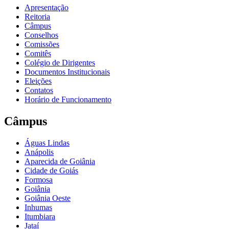
Apresentação
Reitoria
Câmpus
Conselhos
Comissões
Comitês
Colégio de Dirigentes
Documentos Institucionais
Eleições
Contatos
Horário de Funcionamento
Câmpus
Águas Lindas
Anápolis
Aparecida de Goiânia
Cidade de Goiás
Formosa
Goiânia
Goiânia Oeste
Inhumas
Itumbiara
Jataí