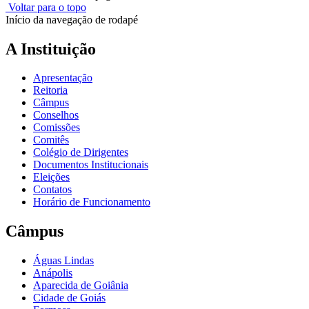
Voltar para o topo
Início da navegação de rodapé
A Instituição
Apresentação
Reitoria
Câmpus
Conselhos
Comissões
Comitês
Colégio de Dirigentes
Documentos Institucionais
Eleições
Contatos
Horário de Funcionamento
Câmpus
Águas Lindas
Anápolis
Aparecida de Goiânia
Cidade de Goiás