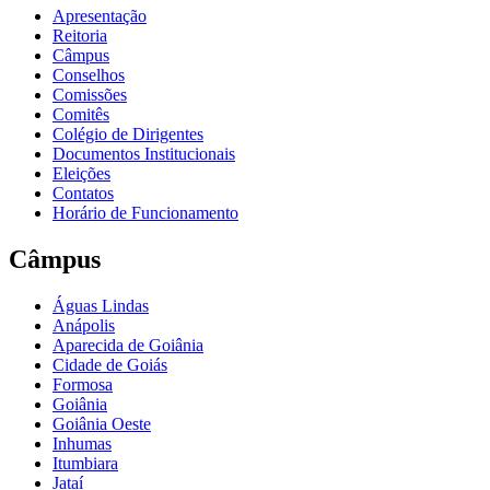
Apresentação
Reitoria
Câmpus
Conselhos
Comissões
Comitês
Colégio de Dirigentes
Documentos Institucionais
Eleições
Contatos
Horário de Funcionamento
Câmpus
Águas Lindas
Anápolis
Aparecida de Goiânia
Cidade de Goiás
Formosa
Goiânia
Goiânia Oeste
Inhumas
Itumbiara
Jataí