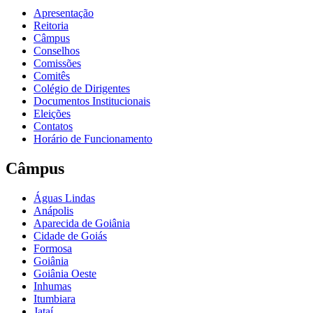
Apresentação
Reitoria
Câmpus
Conselhos
Comissões
Comitês
Colégio de Dirigentes
Documentos Institucionais
Eleições
Contatos
Horário de Funcionamento
Câmpus
Águas Lindas
Anápolis
Aparecida de Goiânia
Cidade de Goiás
Formosa
Goiânia
Goiânia Oeste
Inhumas
Itumbiara
Jataí