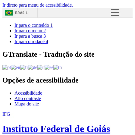
Ir direto para menu de acessibilidade.
BRASIL
Simplifique!
Ir para o conteúdo
1
Ir para o menu
2
Comunica BR
Ir para a busca
3
Ir para o rodapé
4
Participe
Acesso à informação
GTranslate - Tradução do site
Legislação
Canais
Opções de acessibilidade
Acessibilidade
Alto contraste
Mapa do site
IFG
Instituto Federal de Goiás