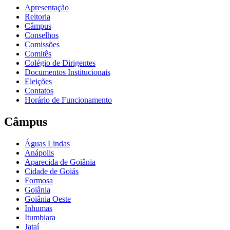
Apresentação
Reitoria
Câmpus
Conselhos
Comissões
Comitês
Colégio de Dirigentes
Documentos Institucionais
Eleições
Contatos
Horário de Funcionamento
Câmpus
Águas Lindas
Anápolis
Aparecida de Goiânia
Cidade de Goiás
Formosa
Goiânia
Goiânia Oeste
Inhumas
Itumbiara
Jataí