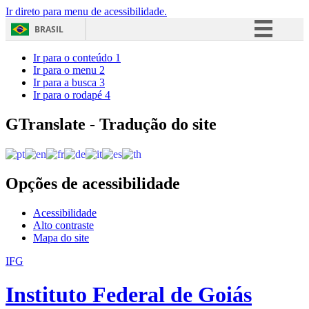
Ir direto para menu de acessibilidade.
BRASIL
Simplifique!
Ir para o conteúdo
1
Ir para o menu
2
Comunica BR
Ir para a busca
3
Ir para o rodapé
4
Participe
Acesso à informação
GTranslate - Tradução do site
Legislação
Canais
Opções de acessibilidade
Acessibilidade
Alto contraste
Mapa do site
IFG
Instituto Federal de Goiás