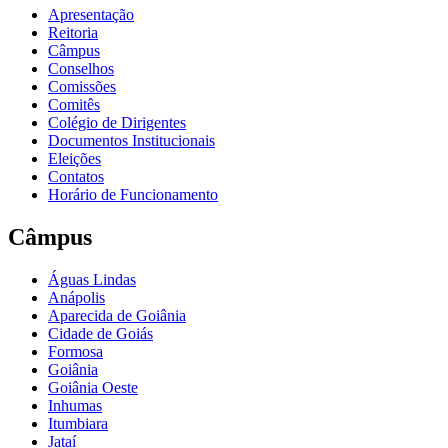
Apresentação
Reitoria
Câmpus
Conselhos
Comissões
Comitês
Colégio de Dirigentes
Documentos Institucionais
Eleições
Contatos
Horário de Funcionamento
Câmpus
Águas Lindas
Anápolis
Aparecida de Goiânia
Cidade de Goiás
Formosa
Goiânia
Goiânia Oeste
Inhumas
Itumbiara
Jataí