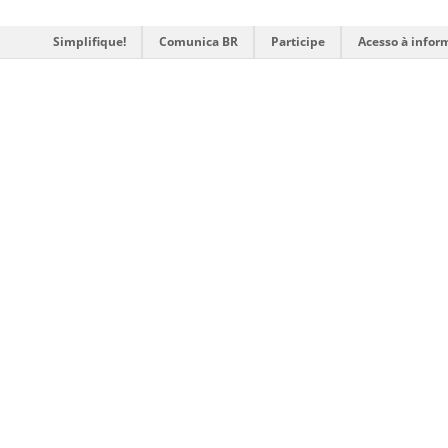
Simplifique!
Comunica BR
Participe
Acesso à infor