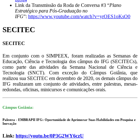
Link da Transmissão da Roda de Conversa #3 “
Plano
Estratégico para Pós-Graduação no
IFG
”:
https://www.youtube.com/watch?v=yrOES1oKsO0
SECITEC
SECITEC
Em conjunto com o SIMPEEX, foram realizadas as Semanas de
Educação, Ciência e Tecnologia dos câmpus do IFG (SECITECs),
como parte das atividades da Semana Nacional de Ciência e
Tecnologia (SNCT). Com exceção do Câmpus Goiânia, que
realizou sua SECITEC em dezembro de 2020, os demais câmpus do
IFG realizaram um conjunto de atividades, entre palestras, mesas-
redondas, oficinas, minicursos e comunicações orais.
Câmpus Goiânia
:
Palestra - EMBRAPII IFG: Oportunidade de Aprimorar Suas Habilidades em Pesquisa e
Inovação
Link:
https://youtu.be/0P3G2WY6czU