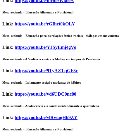
Link:
https://youtu.be/mrm95vf8leA
Mesa-redonda
- Educação Alimentar e Nutricional
Link:
https://youtu.be/rGIhet0kOLY
Mesa-redonda
- Educação para as relações étnico-raciais - diálogos em movimento
Link:
https://youtu.be/YJSyEmj4gVo
Mesa-redonda
- A Violência contra a Mulher em tempos de Pandemia
Link:
https://youtu.be/9TyAZTqGF3c
Mesa-redonda
- Isolamento social e mudança de hábitos
Link:
https://youtu.be/vd6UDC9nc80
Mesa-redonda
- Adolescência e a saúde mental durante a quarentena
Link:
https://youtu.be/vlRwugHh9ZY
Mesa-redonda
- Educação Alimentar e Nutricional