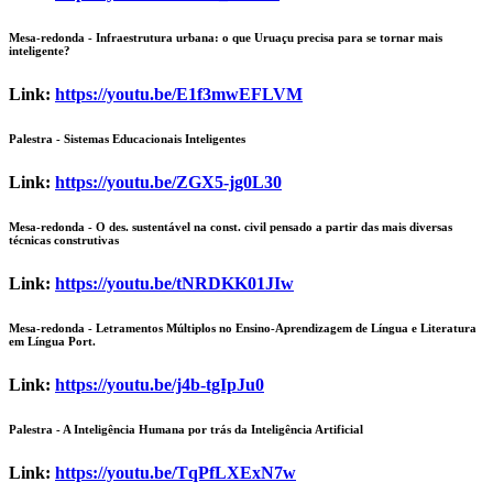
Mesa-redonda
- Infraestrutura urbana: o que Uruaçu precisa para se tornar mais
inteligente?
Link:
https://youtu.be/E1f3mwEFLVM
Palestra - Sistemas Educacionais Inteligentes
Link:
https://youtu.be/ZGX5-jg0L30
Mesa-redonda
- O des. sustentável na const. civil pensado a partir das mais diversas
técnicas construtivas
Link:
https://youtu.be/tNRDKK01JIw
Mesa-redonda
- Letramentos Múltiplos no Ensino-Aprendizagem de Língua e Literatura
em Língua Port.
Link:
https://youtu.be/j4b-tgIpJu0
Palestra - A Inteligência Humana por trás da Inteligência Artificial
Link:
https://youtu.be/TqPfLXExN7w