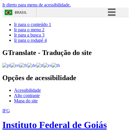
Ir direto para menu de acessibilidade.
BRASIL
Simplifique!
Ir para o conteúdo
1
Ir para o menu
2
Comunica BR
Ir para a busca
3
Ir para o rodapé
4
Participe
Acesso à informação
GTranslate - Tradução do site
Legislação
Canais
Opções de acessibilidade
Acessibilidade
Alto contraste
Mapa do site
IFG
Instituto Federal de Goiás