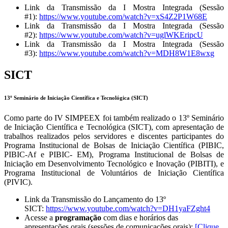
Link da Transmissão da I Mostra Integrada (Sessão
#1):
https://www.youtube.com/watch?v=xS4Z2P1W68E
Link da Transmissão da I Mostra Integrada (Sessão
#2):
https://www.youtube.com/watch?v=uglWKEripcU
Link da Transmissão da I Mostra Integrada (Sessão
#3):
https://www.youtube.com/watch?v=MDH8W1E8wxg
SICT
13º Seminário de Iniciação Científica e Tecnológica (SICT)
Como parte do IV SIMPEEX foi também realizado o 13º Seminário
de Iniciação Científica e Tecnológica (SICT), com apresentação de
trabalhos realizados pelos servidores e discentes participantes do
Programa Institucional de Bolsas de Iniciação Científica (PIBIC,
PIBIC-Af e PIBIC- EM), Programa Institucional de Bolsas de
Iniciação em Desenvolvimento Tecnológico e Inovação (PIBITI), e
Programa Institucional de Voluntários de Iniciação Científica
(PIVIC).
Link da Transmissão do Lançamento do 13º
SICT:
https://www.youtube.com/watch?v=DH1yaFZght4
Acesse a
programação
com dias e horários das
apresentações orais (sessões de comunicações orais):
[Clique