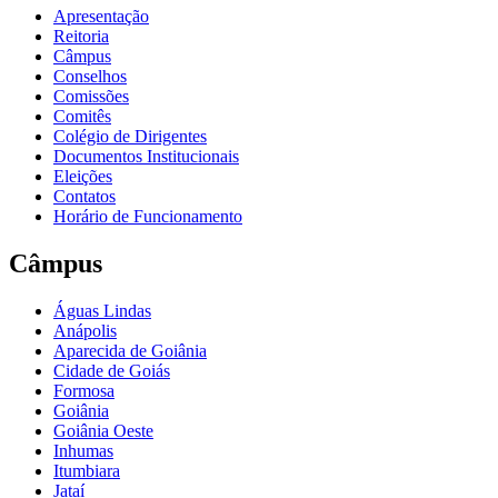
Apresentação
Reitoria
Câmpus
Conselhos
Comissões
Comitês
Colégio de Dirigentes
Documentos Institucionais
Eleições
Contatos
Horário de Funcionamento
Câmpus
Águas Lindas
Anápolis
Aparecida de Goiânia
Cidade de Goiás
Formosa
Goiânia
Goiânia Oeste
Inhumas
Itumbiara
Jataí