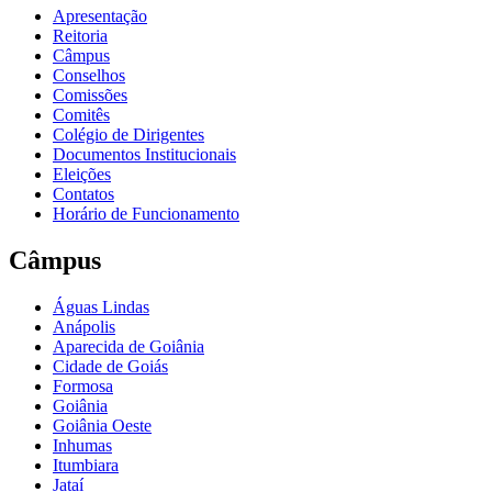
Apresentação
Reitoria
Câmpus
Conselhos
Comissões
Comitês
Colégio de Dirigentes
Documentos Institucionais
Eleições
Contatos
Horário de Funcionamento
Câmpus
Águas Lindas
Anápolis
Aparecida de Goiânia
Cidade de Goiás
Formosa
Goiânia
Goiânia Oeste
Inhumas
Itumbiara
Jataí