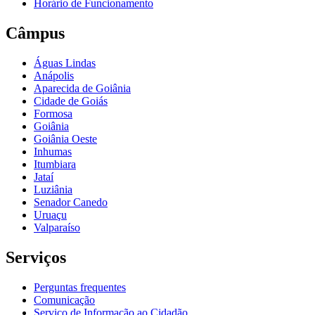
Horário de Funcionamento
Câmpus
Águas Lindas
Anápolis
Aparecida de Goiânia
Cidade de Goiás
Formosa
Goiânia
Goiânia Oeste
Inhumas
Itumbiara
Jataí
Luziânia
Senador Canedo
Uruaçu
Valparaíso
Serviços
Perguntas frequentes
Comunicação
Serviço de Informação ao Cidadão