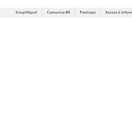
Simplifique!
Comunica BR
Participe
Acesso à infor