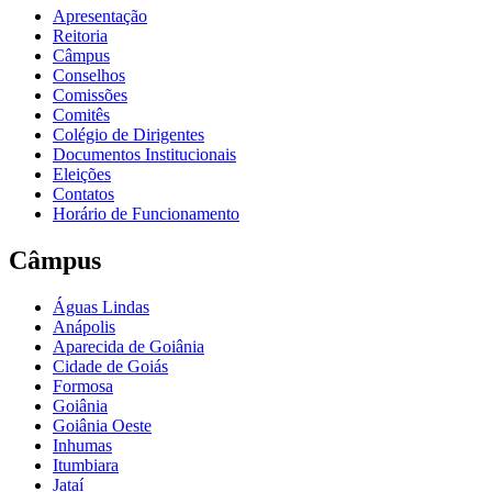
Apresentação
Reitoria
Câmpus
Conselhos
Comissões
Comitês
Colégio de Dirigentes
Documentos Institucionais
Eleições
Contatos
Horário de Funcionamento
Câmpus
Águas Lindas
Anápolis
Aparecida de Goiânia
Cidade de Goiás
Formosa
Goiânia
Goiânia Oeste
Inhumas
Itumbiara
Jataí